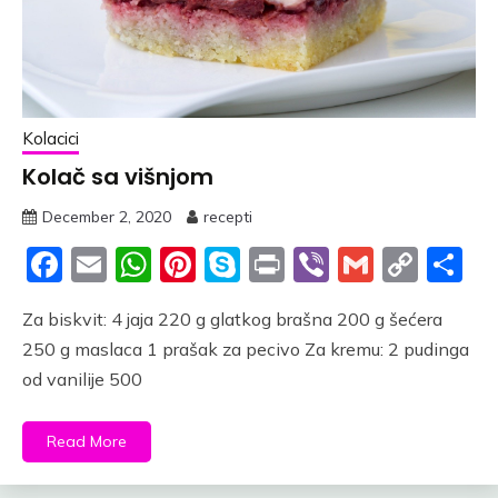
Kolacici
Kolač sa višnjom
December 2, 2020
recepti
Facebook
Email
WhatsApp
Pinterest
Skype
Print
Viber
Gmail
Cop
S
Link
Za biskvit: 4 jaja 220 g glatkog brašna 200 g šećera
250 g maslaca 1 prašak za pecivo Za kremu: 2 pudinga
od vanilije 500
Read More