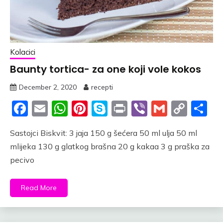
Kolacici
Baunty tortica- za one koji vole kokos
December 2, 2020
recepti
Facebook
Email
WhatsApp
Pinterest
Skype
Print
Viber
Gmail
Cop
S
Link
Sastojci Biskvit: 3 jaja 150 g šećera 50 ml ulja 50 ml
mlijeka 130 g glatkog brašna 20 g kakaa 3 g praška za
pecivo
Read More