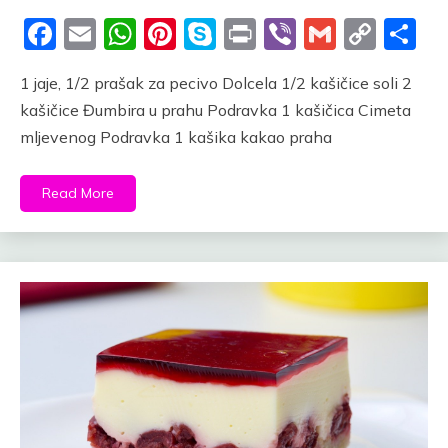
Facebook
Email
WhatsApp
Pinterest
Skype
Print
Viber
Gmail
Cop
S
Link
1 jaje, 1/2 prašak za pecivo Dolcela 1/2 kašičice soli 2
kašičice Đumbira u prahu Podravka 1 kašičica Cimeta
mljevenog Podravka 1 kašika kakao praha
Read More