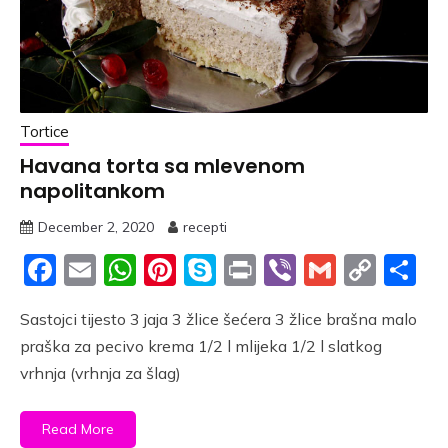
Tortice
Havana torta sa mlevenom
napolitankom
December 2, 2020
recepti
Facebook
Email
WhatsApp
Pinterest
Skype
Print
Viber
Gmail
Cop
S
Link
Sastojci tijesto 3 jaja 3 žlice šećera 3 žlice brašna malo
praška za pecivo krema 1/2 l mlijeka 1/2 l slatkog
vrhnja (vrhnja za šlag)
Read More