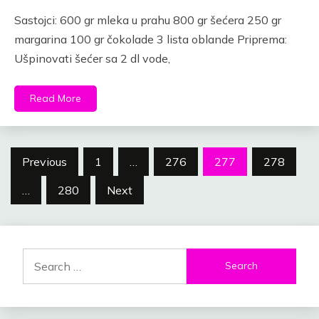
Link
Sastojci: 600 gr mleka u prahu 800 gr šećera 250 gr
margarina 100 gr čokolade 3 lista oblande Priprema:
Ušpinovati šećer sa 2 dl vode,
Read More
Posts
Previous
1
…
276
277
278
navigation
…
280
Next
Search
for: