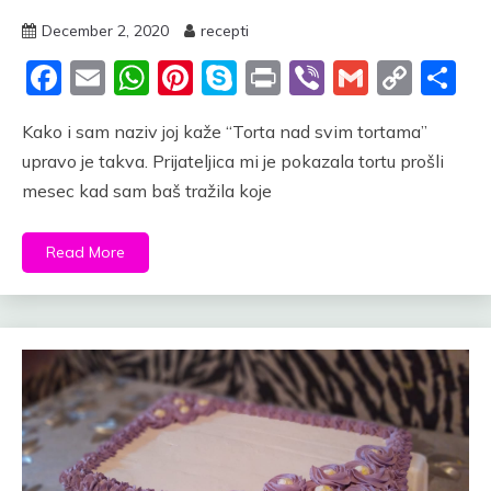
December 2, 2020
recepti
Facebook
Email
WhatsApp
Pinterest
Skype
Print
Viber
Gmail
Cop
S
Link
Kako i sam naziv joj kaže “Torta nad svim tortama”
upravo je takva. Prijateljica mi je pokazala tortu prošli
mesec kad sam baš tražila koje
Read More