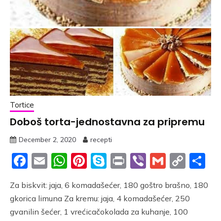
Tortice
Doboš torta-jednostavna za pripremu
December 2, 2020
recepti
Facebook
Email
WhatsApp
Pinterest
Skype
Print
Viber
Gmail
Cop
S
Link
Za biskvit: jaja, 6 komadašećer, 180 goštro brašno, 180
gkorica limuna Za kremu: jaja, 4 komadašećer, 250
gvanilin šećer, 1 vrećicačokolada za kuhanje, 100