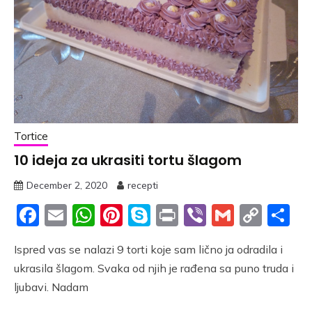
Tortice
10 ideja za ukrasiti tortu šlagom
December 2, 2020
recepti
Facebook
Email
WhatsApp
Pinterest
Skype
Print
Viber
Gmail
Cop
S
Link
Ispred vas se nalazi 9 torti koje sam lično ja odradila i
ukrasila šlagom. Svaka od njih je rađena sa puno truda i
ljubavi. Nadam