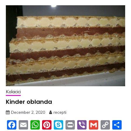
Kolacici
Kinder oblanda
December 2, 2020
recepti
Facebook
Email
WhatsApp
Pinterest
Skype
Print
Viber
Gmail
Cop
S