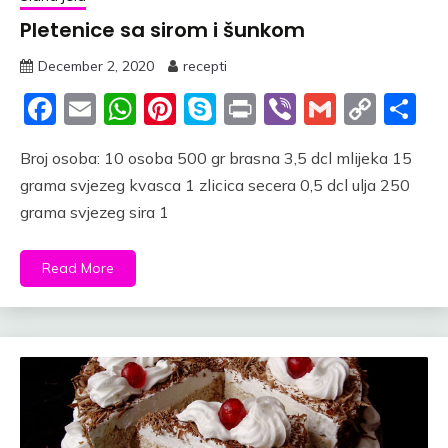
Pletenice sa sirom i šunkom
December 2, 2020
recepti
Facebook
Email
WhatsApp
Pinterest
Skype
Print
Viber
Gmail
Cop
S
Link
Broj osoba: 10 osoba 500 gr brasna 3,5 dcl mlijeka 15
grama svjezeg kvasca 1 zlicica secera 0,5 dcl ulja 250
grama svjezeg sira 1
Read More