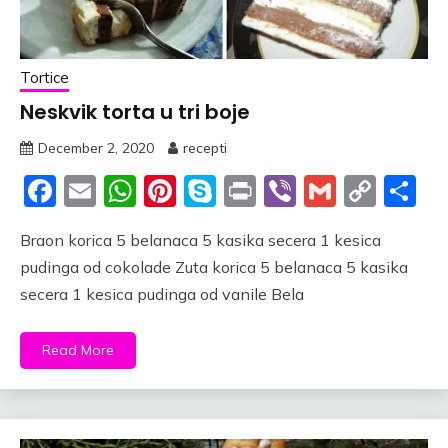
Tortice
Neskvik torta u tri boje
December 2, 2020
recepti
Facebook
Email
WhatsApp
Pinterest
Skype
Print
Viber
Gmail
Cop
S
Link
Braon korica 5 belanaca 5 kasika secera 1 kesica
pudinga od cokolade Zuta korica 5 belanaca 5 kasika
secera 1 kesica pudinga od vanile Bela
Read More