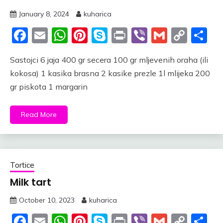
January 8, 2024
kuharica
Facebook
Email
WhatsApp
Pinterest
Skype
Print
Viber
Gmail
Cop
S
Link
Sastojci 6 jaja 400 gr secera 100 gr mljevenih oraha (ili
kokosa) 1 kasika brasna 2 kasike prezle 1l mlijeka 200
gr piskota 1 margarin
Read More
Tortice
Milk tart
October 10, 2023
kuharica
Facebook
Email
WhatsApp
Pinterest
Skype
Print
Viber
Gmail
Cop
S