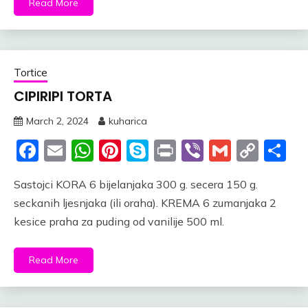
Read More
Tortice
CIPIRIPI TORTA
March 2, 2024
kuharica
Facebook
Email
WhatsApp
Pinterest
Skype
Print
Viber
Gmail
Cop
S
Link
Sastojci KORA 6 bijelanjaka 300 g. secera 150 g.
seckanih ljesnjaka (ili oraha). KREMA 6 zumanjaka 2
kesice praha za puding od vanilije 500 ml.
Read More