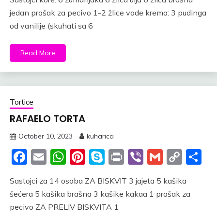
jedan prašak za pecivo 1-2 žlice vode krema: 3 pudinga
od vanilije (skuhati sa 6
Read More
Tortice
RAFAELO TORTA
October 10, 2023
kuharica
Facebook
Email
WhatsApp
Pinterest
Skype
Print
Viber
Gmail
Cop
S
Link
Sastojci za 14 osoba ZA BISKVIT 3 jajeta 5 kašika
šećera 5 kašika brašna 3 kašike kakaa 1 prašak za
pecivo ZA PRELIV BISKVITA 1