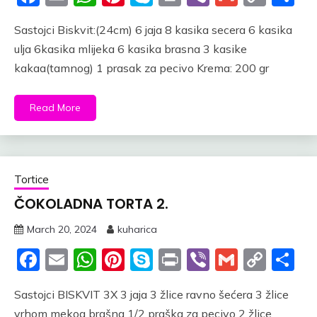
Link
Sastojci Biskvit:(24cm) 6 jaja 8 kasika secera 6 kasika
ulja 6kasika mlijeka 6 kasika brasna 3 kasike
kakaa(tamnog) 1 prasak za pecivo Krema: 200 gr
Read More
Tortice
ČOKOLADNA TORTA 2.
March 20, 2024
kuharica
Facebook
Email
WhatsApp
Pinterest
Skype
Print
Viber
Gmail
Cop
S
Link
Sastojci BISKVIT 3X 3 jaja 3 žlice ravno šećera 3 žlice
vrhom mekog brašna 1/2 praška za pecivo 2 žlice