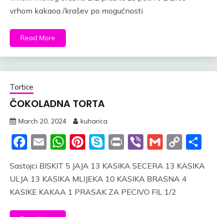
vrhom kakaoa /krašev po mogućnosti
Read More
Tortice
ČOKOLADNA TORTA
March 20, 2024
kuharica
Facebook
Email
WhatsApp
Pinterest
Skype
Print
Viber
Gmail
Cop
S
Link
Sastojci BISKIT 5 JAJA 13 KASIKA SECERA 13 KASIKA
ULJA 13 KASIKA MLIJEKA 10 KASIKA BRASNA 4
KASIKE KAKAA 1 PRASAK ZA PECIVO FIL 1/2