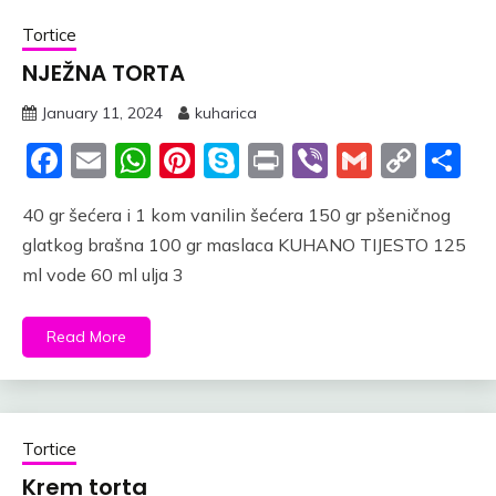
Tortice
NJEŽNA TORTA
January 11, 2024
kuharica
Facebook
Email
WhatsApp
Pinterest
Skype
Print
Viber
Gmail
Cop
S
Link
40 gr šećera i 1 kom vanilin šećera 150 gr pšeničnog
glatkog brašna 100 gr maslaca KUHANO TIJESTO 125
ml vode 60 ml ulja 3
Read More
Tortice
Krem torta