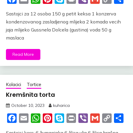
Link
Sastojci za 12 osoba 150 g petit keksa 1 konzerva
kondenzovanog zasladjenog mlijeka 2 komada vecih
jaja mlijeko Gussnela Dolcela (gustina) voda 50 g
maslaca
Read More
Kolacici
Tortice
Kremšnita torta
October 10, 2023
kuharica
Facebook
Email
WhatsApp
Pinterest
Skype
Print
Viber
Gmail
Cop
S
Link
Sastojci kore: 6 žumanjaka 6 žlica ulja 6 žlica brašna