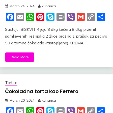
March 24, 2024
kuharica
Facebook
Email
WhatsApp
Pinterest
Skype
Print
Viber
Gmail
Cop
S
Link
Sastojci BISKVIT 4 jaja 8 dkg šećera 8 dkg prženih
samljevenih lješnjaka 2 žlice brašna 1 prašak za pecivo
50 g tamne čokolade (rastopljene) KREMA
Read More
Tortice
Čokoladna torta kao Ferrero
March 20, 2024
kuharica
Facebook
Email
WhatsApp
Pinterest
Skype
Print
Viber
Gmail
Cop
S