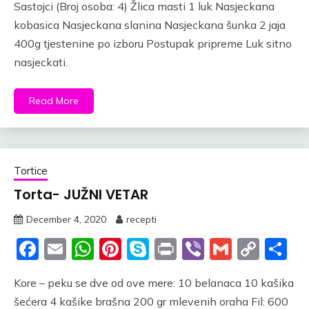
Sastojci (Broj osoba: 4) Žlica masti 1 luk Nasjeckana
kobasica Nasjeckana slanina Nasjeckana šunka 2 jaja
400g tjestenine po izboru Postupak pripreme Luk sitno
nasjeckati.
Read More
Tortice
Torta- JUŽNI VETAR
December 4, 2020
recepti
Facebook
Email
WhatsApp
Pinterest
Skype
Print
Viber
Gmail
Cop
S
Link
Kore – peku se dve od ove mere: 10 belanaca 10 kašika
šećera 4 kašike brašna 200 gr mlevenih oraha Fil: 600