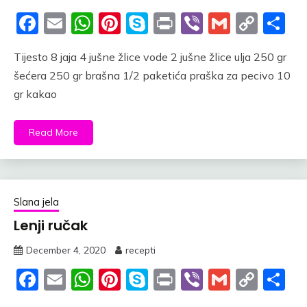
Facebook
Email
WhatsApp
Pinterest
Skype
Print
Viber
Gmail
Cop
S
Link
Tijesto 8 jaja 4 jušne žlice vode 2 jušne žlice ulja 250 gr
šećera 250 gr brašna 1/2 paketića praška za pecivo 10
gr kakao
Read More
Slana jela
Lenji ručak
December 4, 2020
recepti
Facebook
Email
WhatsApp
Pinterest
Skype
Print
Viber
Gmail
Cop
S
Link