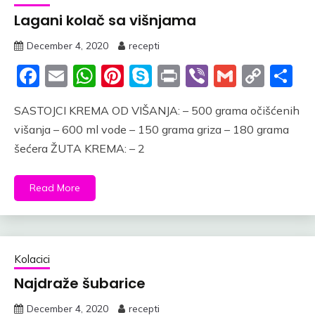
Lagani kolač sa višnjama
December 4, 2020
recepti
Facebook
Email
WhatsApp
Pinterest
Skype
Print
Viber
Gmail
Cop
S
Link
SASTOJCI KREMA OD VIŠANJA: – 500 grama očišćenih
višanja – 600 ml vode – 150 grama griza – 180 grama
šećera ŽUTA KREMA: – 2
Read More
Kolacici
Najdraže šubarice
December 4, 2020
recepti