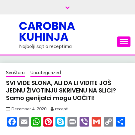
Skip
to
content
CAROBNA
KUHINJA
Najbolji sajt o receptima
Svaštara
Uncategorized
SVI VIDE SLONA, ALI DA LI VIDITE JOŠ
JEDNU ŽIVOTINJU SKRIVENU NA SLICI?
Samo genijalci mogu UOČITI!
December 4, 2020
recepti
Facebook
Email
WhatsApp
Pinterest
Skype
Print
Viber
Gmail
Cop
S
Link