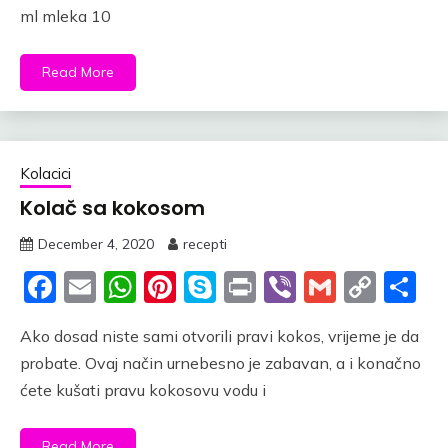
ml mleka 10
Read More
Kolacici
Kolač sa kokosom
December 4, 2020
recepti
Facebook
Email
WhatsApp
Pinterest
Skype
Print
Viber
Gmail
Cop
S
Link
Ako dosad niste sami otvorili pravi kokos, vrijeme je da
probate. Ovaj način urnebesno je zabavan, a i konačno
ćete kušati pravu kokosovu vodu i
Read More