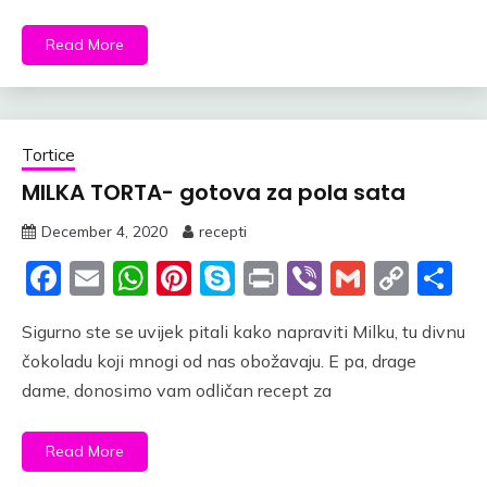
Read More
Tortice
MILKA TORTA- gotova za pola sata
December 4, 2020
recepti
Facebook
Email
WhatsApp
Pinterest
Skype
Print
Viber
Gmail
Cop
S
Link
Sigurno ste se uvijek pitali kako napraviti Milku, tu divnu
čokoladu koji mnogi od nas obožavaju. E pa, drage
dame, donosimo vam odličan recept za
Read More