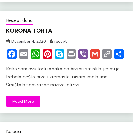
Recept dana
KORONA TORTA
December 4, 2020
recepti
Facebook
Email
WhatsApp
Pinterest
Skype
Print
Viber
Gmail
Cop
S
Link
Kako sam ovu tortu onako na brzinu smislila, jer mi je
trebalo nešto brzo i kremasto, nisam imala ime…
Smišljala sam razne nazive, ali svi
Read More
Kolacici