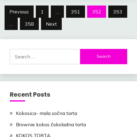
Posts
Previous
1
…
351
352
353
navigation
…
358
Next
Search
for:
Recent Posts
Kokosica- mala sočna torta
Brownie kokos čokoladna torta
KOKOS TORTA