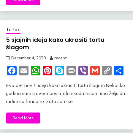
Tortice
5 sjajnih ideja kako ukrasiti tortu
šlagom
December 4, 2020
recepti
Facebook
Email
WhatsApp
Pinterest
Skype
Print
Viber
Gmail
Cop
S
Link
Evo pet novih ideja kako ukrasiti tortu šlagom.Nekoliko
godina sam u ovom poslu, ali nikada nisam ima želju da
radim sa fondano. Zato sam se
Read More