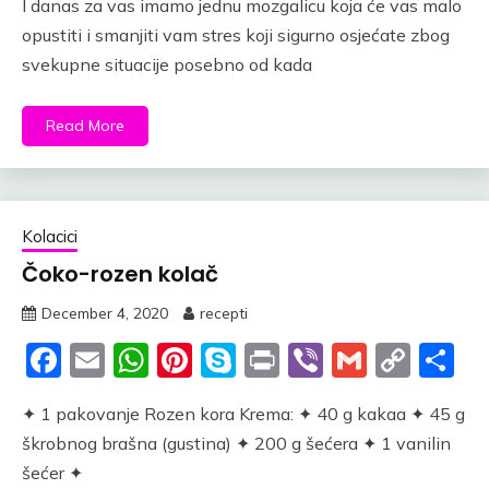
I danas za vas imamo jednu mozgalicu koja će vas malo
opustiti i smanjiti vam stres koji sigurno osjećate zbog
svekupne situacije posebno od kada
Read More
Kolacici
Čoko-rozen kolač
December 4, 2020
recepti
Facebook
Email
WhatsApp
Pinterest
Skype
Print
Viber
Gmail
Cop
S
Link
✦ 1 pakovanje Rozen kora Krema: ✦ 40 g kakaa ✦ 45 g
škrobnog brašna (gustina) ✦ 200 g šećera ✦ 1 vanilin
šećer ✦