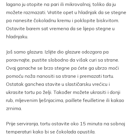
lagano ju otopite na pari ili mikrovalnoj, toliko da ju
možete razmazati. Vratite opet u hladnjak da se stegne
pa nanesite čokoladnu kremu i poklopite biskvitom.
Ostavite barem sat vremena da se lijepo stegne u
hladnjaku.
Još samo glazura. Izlijte dio glazure odozgora pa
poravnajte, pustite slobodno da višak curi sa strane.
Ovaj ganache se brzo stegne pa ćete ga ubrzo moći
pomoću noža nanositi sa strane i premazati tortu.
Ostatak ganchea stavite u slastičarsku vrećicu i
ukrasite tortu po želji. Također možete ukrasiti i donji
rub, mljevenim lješnjacima, paillete feuilletine ili kakao
zrnima.
Prije serviranja, tortu ostavite oko 15 minuta na sobnoj
temperaturi kako bi se čokolada opustila.