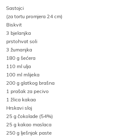
Link
Sastojci
(za tortu promjera 24 cm)
Biskvit
3 bjelanjka
prstohvat soli
3 žumanjka
180 g šećera
110 ml ulja
100 ml mlijeka
200 g glatkog brašna
1 prašak za pecivo
1 žlica kakaa
Hrskavi sloj
25 g čokolade (54%)
25 g kakao maslaca
250 g lješnjak paste