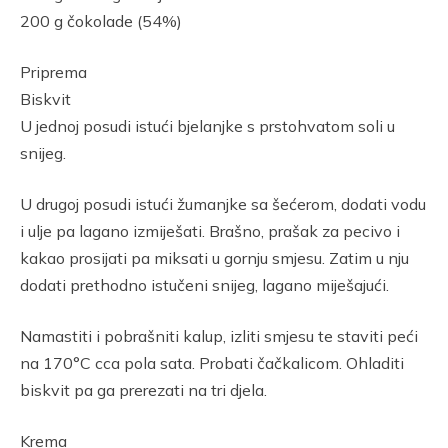
200 g čokolade (54%)
Priprema
Biskvit
U jednoj posudi istući bjelanjke s prstohvatom soli u
snijeg.
U drugoj posudi istući žumanjke sa šećerom, dodati vodu
i ulje pa lagano izmiješati. Brašno, prašak za pecivo i
kakao prosijati pa miksati u gornju smjesu. Zatim u nju
dodati prethodno istučeni snijeg, lagano miješajući.
Namastiti i pobrašniti kalup, izliti smjesu te staviti peći
na 170°C cca pola sata. Probati čačkalicom. Ohladiti
biskvit pa ga prerezati na tri djela.
Krema