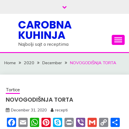
Skip
to
content
CAROBNA
KUHINJA
Najbolji sajt o receptima
Home
2020
December
NOVOGODIŠNJA TORTA
Tortice
NOVOGODIŠNJA TORTA
December 31, 2020
recepti
Facebook
Email
WhatsApp
Pinterest
Skype
Print
Viber
Gmail
Cop
S