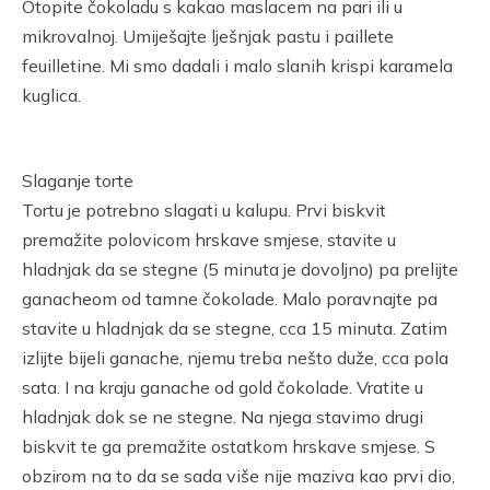
Otopite čokoladu s kakao maslacem na pari ili u
mikrovalnoj. Umiješajte lješnjak pastu i paillete
feuilletine. Mi smo dadali i malo slanih krispi karamela
kuglica.
Slaganje torte
Tortu je potrebno slagati u kalupu. Prvi biskvit
premažite polovicom hrskave smjese, stavite u
hladnjak da se stegne (5 minuta je dovoljno) pa prelijte
ganacheom od tamne čokolade. Malo poravnajte pa
stavite u hladnjak da se stegne, cca 15 minuta. Zatim
izlijte bijeli ganache, njemu treba nešto duže, cca pola
sata. I na kraju ganache od gold čokolade. Vratite u
hladnjak dok se ne stegne. Na njega stavimo drugi
biskvit te ga premažite ostatkom hrskave smjese. S
obzirom na to da se sada više nije maziva kao prvi dio,