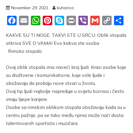
November 29, 2021
kuharica
Facebook
Email
WhatsApp
Pinterest
Skype
Print
Viber
Gmail
Cop
S
Link
KAKVE SU TI NOGE, TAKVI STE U SRCU: Oblik stopala
otkriva SVE O VAMA! Evo kakva ste osoba
. Rimsko stopalo
Ovaj oblik stopala ima naveći broj ljudi. Krasi osobe koje
su društvene i komunikativne, koje vole ljude i
obožavaju da probaju nove stvari u životu.
Ovaj tip ljudi najbolje napreduje u svijetu biznisa i često
imaju lijepe karijere.
Osobe sa rimskim oblikom stopala obožavaju kada su u
centru pažnje, pa se tako među njima može naći dosta
talentovanih sportista i muzičara.