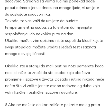
dogovora. Saradnja sa vama ljudima ponekad dođe
poput odmora, jer u odnosu na mnoge ljude, vi umijete
da saslušate sagovornika.
Takođe, za vas važi da umijete da budete
temperamentna osoba, sa talentom da mijenjate
raspoloženja i do nekoliko puta na dan.
Ukoliko među ovim opisima niste uspeli da klasifikujete
svoja stopalaa, možete uraditi sljedeći test i saznati
mnogo o svojoj ličnosti.
Ukoliko ste u stanju da mali prst na nozi pomerate kaao
na slici niže, to znači da ste osoba koja obožava
promjene i izazove u životu. Dosada i rutina nikada neće
nešto što vi volite, jer ste osoba radoznalog duha koja
voli i fizičke i psihičke izazove i avanture..
6.Ako ne možete da kontrolišete pokrete malog prsta