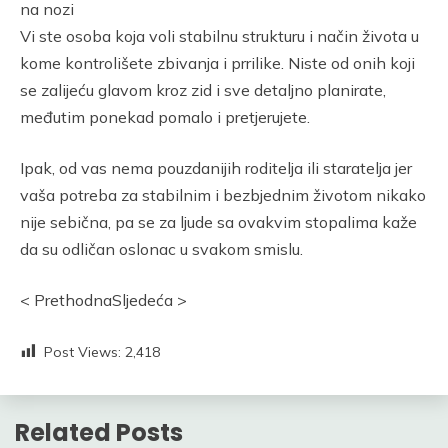
na nozi
Vi ste osoba koja voli stabilnu strukturu i način života u
kome kontrolišete zbivanja i prrilike. Niste od onih koji
se zalijeću glavom kroz zid i sve detaljno planirate,
međutim ponekad pomalo i pretjerujete.
Ipak, od vas nema pouzdanijih roditelja ili staratelja jer
vaša potreba za stabilnim i bezbjednim životom nikako
nije sebična, pa se za ljude sa ovakvim stopalima kaže
da su odličan oslonac u svakom smislu.
< PrethodnaSljedeća >
Post Views:
2,418
Related Posts