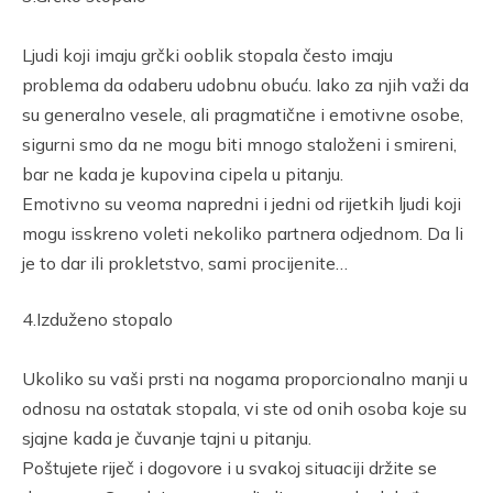
Ljudi koji imaju grčki ooblik stopala često imaju
problema da odaberu udobnu obuću. Iako za njih važi da
su generalno vesele, ali pragmatične i emotivne osobe,
sigurni smo da ne mogu biti mnogo staloženi i smireni,
bar ne kada je kupovina cipela u pitanju.
Emotivno su veoma napredni i jedni od rijetkih ljudi koji
mogu isskreno voleti nekoliko partnera odjednom. Da li
je to dar ili prokletstvo, sami procijenite…
4.Izduženo stopalo
Ukoliko su vaši prsti na nogama proporcionalno manji u
odnosu na ostatak stopala, vi ste od onih osoba koje su
sjajne kada je čuvanje tajni u pitanju.
Poštujete riječ i dogovore i u svakoj situaciji držite se