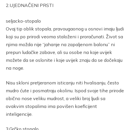
2.UJEDNAČENI PRSTI
seljacko-stopalo
Ovaj tip oblik stopala, pravougaonog u osnovi imaju ljudi
koji su po prirodi veoma staloženi i proračunati. Život sa
njima možda nije “jahanje na zapaljenom balonu” ni
prepun ludačke zabave, ali su osobe na koje uvijek
možete da se oslonite i koje uvijek znaju da se dočekaju
na noge.
Nisu skloni pretjeranom isticanju niti hvalisanju, često
mudro ćute i posmatraju okolinu. Ispod svoje tihe prirode
obično nose veliku mudrost, a veliki broj ljudi sa
ovakvim stopalima ima povišen koeficijent
inteligencije.
3.Grčko stopalo