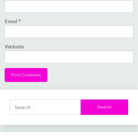
Email
*
Website
Search
for: