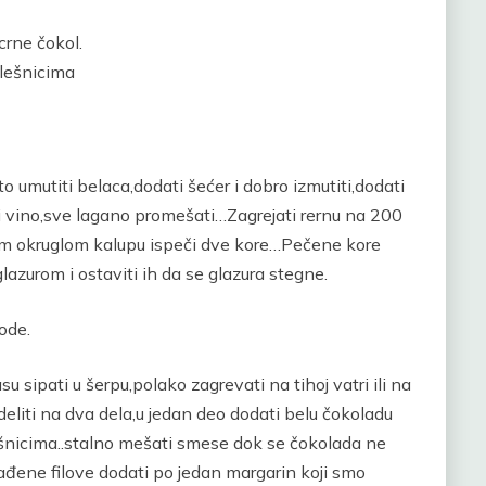
crne čokol.
 lešnicima
 umutiti belaca,dodati šećer i dobro izmutiti,dodati
 vino,sve lagano promešati…Zagrejati rernu na 200
m okruglom kalupu ispeči dve kore…Pečene kore
azurom i ostaviti ih da se glazura stegne.
ode.
u sipati u šerpu,polako zagrevati na tihoj vatri ili na
deliti na dva dela,u jedan deo dodati belu čokoladu
lešnicima..stalno mešati smese dok se čokolada ne
lađene filove dodati po jedan margarin koji smo