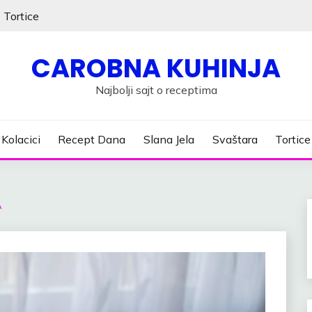
Tortice
CAROBNA KUHINJA
Najbolji sajt o receptima
Kolacici
Recept Dana
Slana Jela
Svaštara
Tortice
A