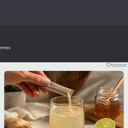
hemes
.