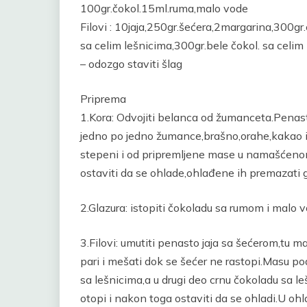
100gr.čokol.15ml.ruma,malo vode
Filovi : 10jaja,250gr.šećera,2margarina,300gr.
sa celim lešnicima,300gr.bele čokol. sa celim
– odozgo staviti šlag
Priprema
1.Kora: Odvojiti belanca od žumanceta.Penasto
jedno po jedno žumance,brašno,orahe,kakao i
stepeni i od pripremljene mase u namašćeno
ostaviti da se ohlade,ohlađene ih premazati gl
2.Glazura: istopiti čokoladu sa rumom i malo v
3.Filovi: umutiti penasto jaja sa šećerom,tu mas
pari i mešati dok se šećer ne rastopi.Masu po
sa lešnicima,a u drugi deo crnu čokoladu sa 
otopi i nakon toga ostaviti da se ohladi.U oh