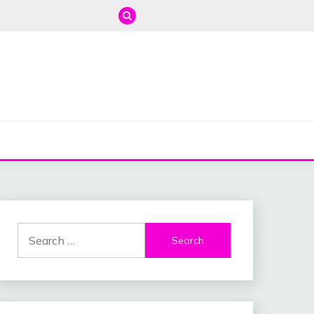
Search
for: