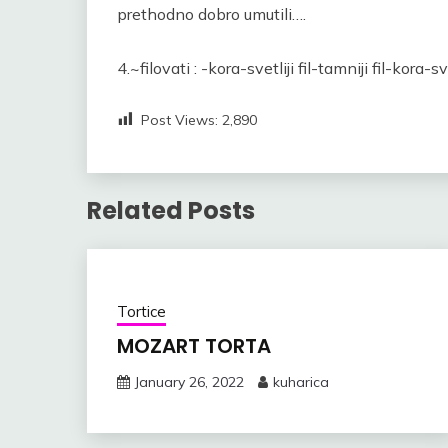
prethodno dobro umutili….
4.~filovati : -kora-svetliji fil-tamniji fil-kora-sve
Post Views:
2,890
Related Posts
Tortice
MOZART TORTA
January 26, 2022
kuharica