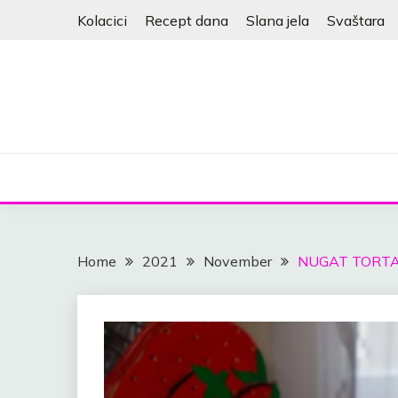
Skip
Kolacici
Recept dana
Slana jela
Svaštara
to
content
Home
2021
November
NUGAT TORT