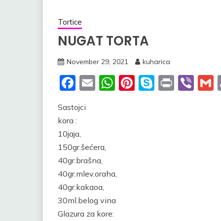
Tortice
NUGAT TORTA
November 29, 2021
kuharica
Facebook
Email
WhatsApp
Pinterest
Skype
Print
Vib
Sastojci
kora :
10jaja,
150gr.šećera,
40gr.brašna,
40gr.mlev.oraha,
40gr.kakaoa,
30ml.belog vina
Glazura za kore: