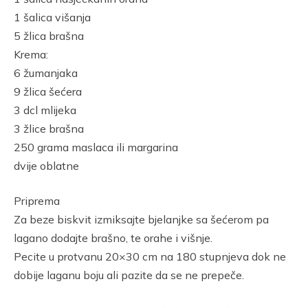
1 šalica višanja
5 žlica brašna
Krema:
6 žumanjaka
9 žlica šećera
3 dcl mlijeka
3 žlice brašna
250 grama maslaca ili margarina
dvije oblatne
Priprema
Za beze biskvit izmiksajte bjelanjke sa šećerom pa
lagano dodajte brašno, te orahe i višnje.
Pecite u protvanu 20×30 cm na 180 stupnjeva dok ne
dobije laganu boju ali pazite da se ne prepeče.