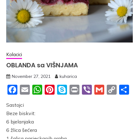
Kolacici
OBLANDA sa VIŠNJAMA
November 27, 2021
kuharica
Facebook
Email
WhatsApp
Pinterest
Skype
Print
Viber
Gmail
Cop
S
Link
Sastojci
Beze biskvit:
6 bjelanjaka
6 žlica šećera
1 šalica nasjeckanih oraha