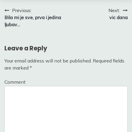
Post
Previous:
Next:
Bila mi je sve, prva i jedina
vic dana
navigation
ljubav…
Leave a Reply
Your email address will not be published.
Required fields
are marked
*
Comment