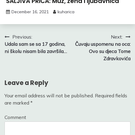
ŠALJIVA PRIČA: Muž, žena i ljubavnica
December 16, 2021
kuharica
Post
Previous:
Next:
Udala sam se sa 17 godina,
Čuvaju uspomenu na oca:
navigation
ni školu nisam bila završila…
Ovo su djeca Tome
Zdravkovića
Leave a Reply
Your email address will not be published.
Required fields
are marked
*
Comment