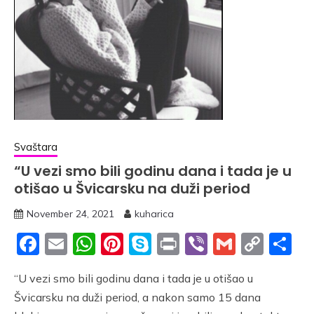
Svaštara
“U vezi smo bili godinu dana i tada je u
otišao u Švicarsku na duži period
November 24, 2021
kuharica
Facebook
Email
WhatsApp
Pinterest
Skype
Print
Viber
Gmail
Cop
S
Link
“U vezi smo bili godinu dana i tada je u otišao u
Švicarsku na duži period, a nakon samo 15 dana