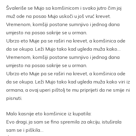
Link
Švaleriše se Mujo sa komšinicom i svako jutro čim joj
muž ode na posao Mujo uskoči u još vruć krevet.
Vremenom, komšiji postane sumnjivo i jednog dana
umjesto na posao sakrije se u orman.
Ubrzo eto Muje pa se raširi na krevet, a komšinica ode
da se okupa. Leži Mujo tako kad ugleda muža kako…
Vremenom, komšiji postane sumnjivo i jednog dana
umjesto na posao sakrije se u orman.
Ubrzo eto Muje pa se raširi na krevet, a komšinica ode
da se okupa. Leži Mujo tako kad ugleda muža kako viri iz
ormana, a ovaj uperi pištolj te mu priprijeti da ne smije ni
pisnuti.
Malo kasnije eto komšinice iz kupatila:
Evo dragi, ja sam se fino spremila za akciju, istuširala
sam se i piškila…