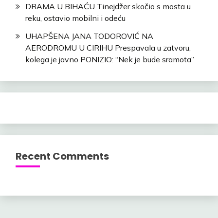
DRAMA U BIHAĆU Tinejdžer skočio s mosta u
reku, ostavio mobilni i odeću
UHAPŠENA JANA TODOROVIĆ NA
AERODROMU U CIRIHU Prespavala u zatvoru,
kolega je javno PONIZIO: “Nek je bude sramota”
Recent Comments