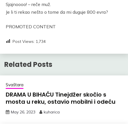
Sjajnoooo! – reče muž.
Je li ti rekao nešto o tome da mi duguje 800 evra?
PROMOTED CONTENT
Post Views:
1,734
Related Posts
Svaštara
DRAMA U BIHAĆU Tinejdžer skočio s
mosta u reku, ostavio mobilni i odeću
May 26, 2023
kuharica