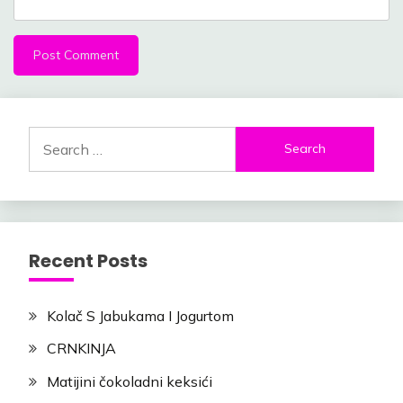
Search
for:
Recent Posts
Kolač S Jabukama I Jogurtom
CRNKINJA
Matijini čokoladni keksići