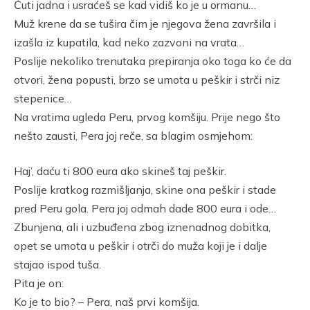
Ćuti jadna i usraćeš se kad vidiš ko je u ormanu…
Muž krene da se tušira čim je njegova žena završila i
izašla iz kupatila, kad neko zazvoni na vrata…
Poslije nekoliko trenutaka prepiranja oko toga ko će da
otvori, žena popusti, brzo se umota u peškir i strči niz
stepenice…
Na vratima ugleda Peru, prvog komšiju. Prije nego što
nešto zausti, Pera joj reče, sa blagim osmjehom:
Haj’, daću ti 800 eura ako skineš taj peškir.
Poslije kratkog razmišljanja, skine ona peškir i stade
pred Peru gola. Pera joj odmah dade 800 eura i ode…
Zbunjena, ali i uzbuđena zbog iznenadnog dobitka,
opet se umota u peškir i otrči do muža koji je i dalje
stajao ispod tuša.
Pita je on:
Ko je to bio? – Pera, naš prvi komšija.