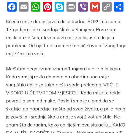
Facebook
Email
WhatsApp
Pinterest
Skype
Print
Viber
Gmail
Cop
S
Link
Kćerka mi je danas javila da je trudna. ŠOK! Ima samo
17 godina i ide u srednju školu u Sarajevu. Prvo sam
milila da se šali, ali vrlo brzo mi je bilo jasno da je u
problemu. Od nje to nikada ne bih očekivala i zbog toga
mi je šok bio veći.
Međutim negativnim iznenađanjima tu nije bilo kraja.
Kada sam joj rekla da mora da abortira ona mi je
saopštila da je za tako nešto sada prekasno. VEĆ JE
VISOKO U ČETVRTOM MJESECU! Kada mi je to rekla
povratila sam od muke. Poslali smo je u grad da se
školuje, da napreduje, nešto od svog života, a prije nego
je završila i srednju školu ona je svoj život uništila. Ne
znam šta da radim, kako da riješim ovu situaciju… KAKO
DA MUŽU SAOPŠTIM! Grozno… Najgore od svega, NE