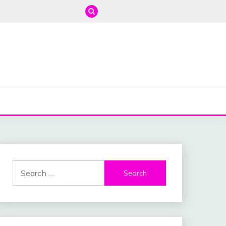
Search
for: