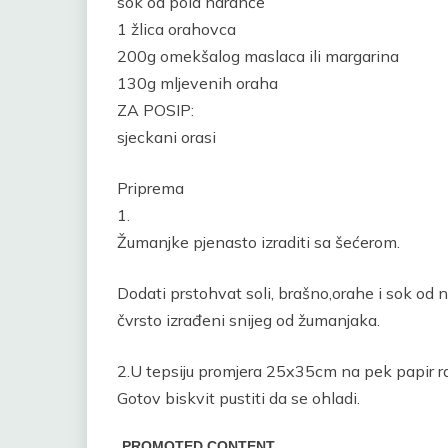
sok od pola naranče
1 žlica orahovca
200g omekšalog maslaca ili margarina
130g mljevenih oraha
ZA POSIP:
sjeckani orasi
Priprema
1.
Žumanjke pjenasto izraditi sa šećerom.
Dodati prstohvat soli, brašno,orahe i sok od n
čvrsto izrađeni snijeg od žumanjaka.
2.U tepsiju promjera 25x35cm na pek papir ra
Gotov biskvit pustiti da se ohladi.