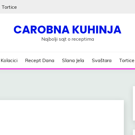
Tortice
CAROBNA KUHINJA
Najbolji sajt o receptima
Kolacici
Recept Dana
Slana Jela
Svaštara
Tortice