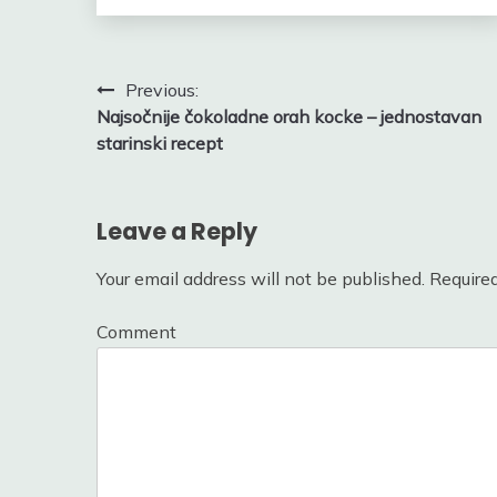
Post
Previous:
Najsočnije čokoladne orah kocke – jednostavan
navigation
starinski recept
Leave a Reply
Your email address will not be published.
Required
Comment