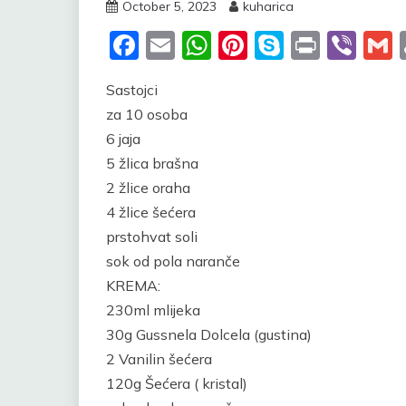
October 5, 2023
kuharica
Facebook
Email
WhatsApp
Pinterest
Skype
Print
Vib
Sastojci
za 10 osoba
6 jaja
5 žlica brašna
2 žlice oraha
4 žlice šećera
prstohvat soli
sok od pola naranče
KREMA:
230ml mlijeka
30g Gussnela Dolcela (gustina)
2 Vanilin šećera
120g Šećera ( kristal)