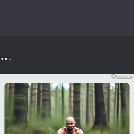
hemes
.