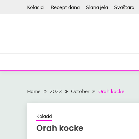
Skip
Kolacici
Recept dana
Slana jela
Svaštara
to
content
Home
2023
October
Orah kocke
Kolacici
Orah kocke