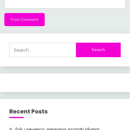
Search
for:
Recent Posts
šok i neverica, preminuo poznati glumac