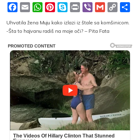
Facebook
Email
WhatsApp
Pinterest
Skype
Print
Viber
Gmail
Cop
S
Link
Uhvatila žena Muju kako izlazi iz štale sa komšinicom.
-Šta to hajvanu radiš na moje oči? – Pita Fata