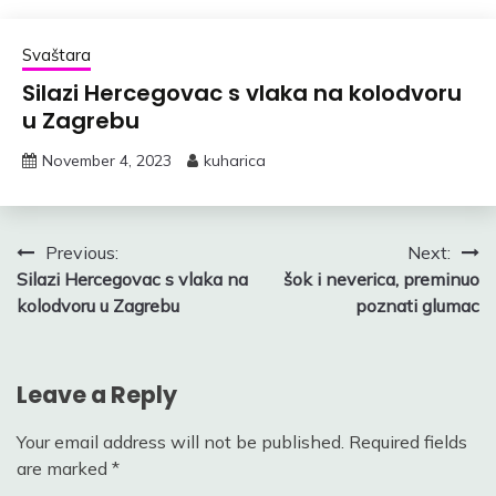
Svaštara
Silazi Hercegovac s vlaka na kolodvoru
u Zagrebu
November 4, 2023
kuharica
Post
Previous:
Next:
Silazi Hercegovac s vlaka na
šok i neverica, preminuo
navigation
kolodvoru u Zagrebu
poznati glumac
Leave a Reply
Your email address will not be published.
Required fields
are marked
*