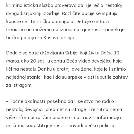
kriminalistička služba proverava da li je reč o nestaloj
dvogodišnjakinji iz Srbije. Različite opcije se ispituju,
koriste se i tehnička pomagala. Detalje o istrazi
trenutno ne možemo da iznosimo u javnost – navela je
bečka policija za Kosovo onlajn.
Dodaje se da je državljanin Srbije, koji živi u Beču, 30.
marta, oko 20 sati, u centru Beča video devojčicu koja
liči na nestalu Danku u pratnji dve žene, koje je i snimio
na jednoj stanici, kao i da su srpske vlasti uputile zahtev
za istragom.
– Tačne okolnosti, posebno da li se stvarno radi o
nestaloj devojčici, predmet su istrage. Trenutno nema
više informacija. Čim budemo imali novih informacija,
mi ćemo saopštiti javnosti – navodi bečka policija.