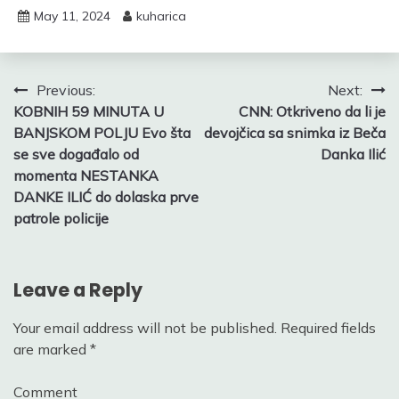
May 11, 2024
kuharica
Post
Previous:
Next:
KOBNIH 59 MINUTA U
CNN: Otkriveno da li je
navigation
BANJSKOM POLJU Evo šta
devojčica sa snimka iz Beča
se sve događalo od
Danka Ilić
momenta NESTANKA
DANKE ILIĆ do dolaska prve
patrole policije
Leave a Reply
Your email address will not be published.
Required fields
are marked
*
Comment