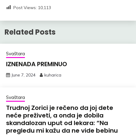
Post Views:
10,113
Related Posts
Svaštara
IZNENADA PREMINUO
June 7, 2024
kuharica
Svaštara
Trudnoj Zorici je rečeno da joj dete
neće preživeti, a onda je dobila
skandalozan uput od lekara: “Na
pregledu mi kažu da ne vide bebinu