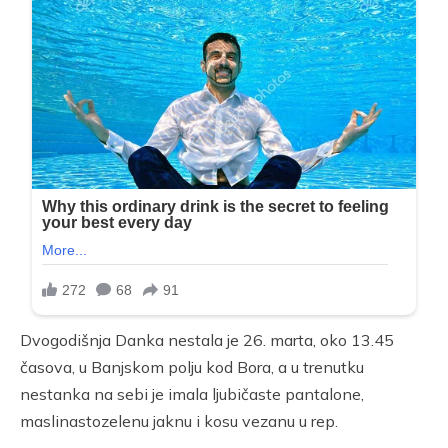
Dvogodišnja Danka nestala je 26. marta, oko 13.45
časova, u Banjskom polju kod Bora, a u trenutku
nestanka na sebi je imala ljubičaste pantalone,
maslinastozelenu jaknu i kosu vezanu u rep.