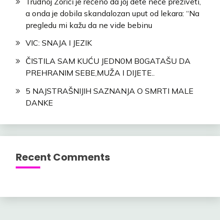
Trudnoj Zorici je rečeno da joj dete neće preživeti,
a onda je dobila skandalozan uput od lekara: “Na
pregledu mi kažu da ne vide bebinu
VIC: SNAJA I JEZIK
ČISTILA SAM KUĆU JEDN0M B0GATAŠU DA
PREHRANIM SEBE,MUŽA I DIJETE..
5 NAJSTRAŠNIJIH SAZNANJA O SMRTI MALE
DANKE
Recent Comments