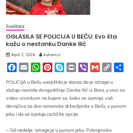
Svaštara
OGLASILA SE POLICIJA U BEČU: Evo šta
kažu o nestanku Danke Ilić
April 2, 2024
kuharica
Facebook
Email
WhatsApp
Pinterest
Skype
Print
Viber
Gmail
Cop
S
Link
POLICIJA u Beču saopštila je danas da je istraga u
slučaju nestale dvogodišnje Danke Ilić iz Bora, u vezi sa
video-snimkom na kojem se, kako se sumnja, vidi
devojčica sa dve rumunske državljanke u Beču, u punom
jeku i da se ispituju različite opcije.
– Od nedelje, istraga je u punom jeku. Pokrajinska