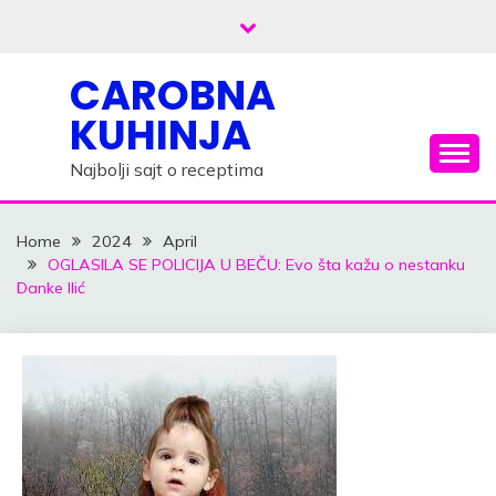
Skip
to
content
CAROBNA
KUHINJA
Najbolji sajt o receptima
Home
2024
April
OGLASILA SE POLICIJA U BEČU: Evo šta kažu o nestanku
Danke Ilić