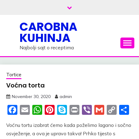
Skip
to
content
CAROBNA
KUHINJA
Najbolji sajt o receptima
Tortice
Voćna torta
November 30, 2020
admin
Facebook
Email
WhatsApp
Pinterest
Skype
Print
Viber
Gmail
Cop
S
Link
Voćnu tortu izabrat ćemo kada poželimo lagano i sočno
osvježenje, a ova je upravo takva! Prhko tijesto s