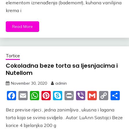
elementom iznenađenja (bademom!), kuhana vanilijina
krema i
Read More
Tortice
Cokoladna beze torta sa ljesnjacima i
Nutellom
November 30, 2020
admin
Facebook
Email
WhatsApp
Pinterest
Skype
Print
Viber
Gmail
Cop
S
Link
Bez previse rijeci , jedna zanimljiva , ukusna i lagana
torta koja se svima svidjela . Autor: LuAnn Sastojci Beze
korice 4 bjelanjka 200 g