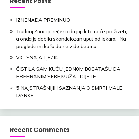
Recent Posts
IZNENADA PREMINUO
Trudnoj Zorici je rečeno da joj dete neće preživeti,
a onda je dobila skandalozan uput od lekara: “Na
pregledu mi kažu da ne vide bebinu
VIC: SNAJA I JEZIK
ČISTILA SAM KUĆU JEDN0M B0GATAŠU DA
PREHRANIM SEBE,MUŽA I DIJETE..
5 NAJSTRAŠNIJIH SAZNANJA O SMRTI MALE
DANKE
Recent Comments