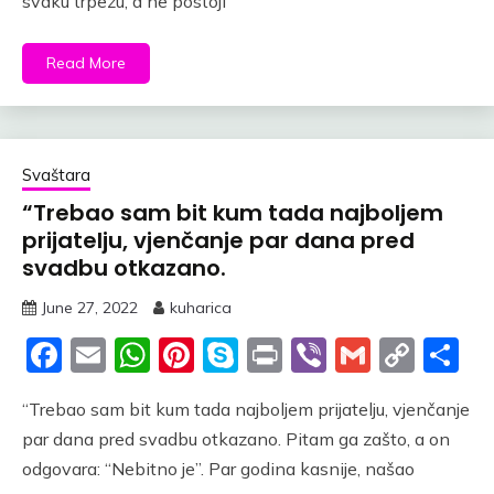
svaku trpezu, a ne postoji
Read More
Svaštara
“Trebao sam bit kum tada najboljem
prijatelju, vjenčanje par dana pred
svadbu otkazano.
June 27, 2022
kuharica
Facebook
Email
WhatsApp
Pinterest
Skype
Print
Viber
Gmail
Cop
S
Link
“Trebao sam bit kum tada najboljem prijatelju, vjenčanje
par dana pred svadbu otkazano. Pitam ga zašto, a on
odgovara: “Nebitno je”. Par godina kasnije, našao