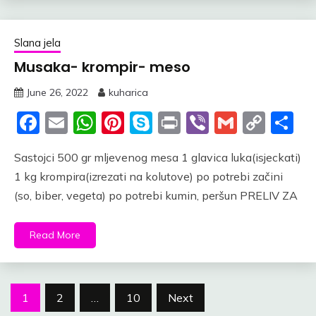
Slana jela
Musaka- krompir- meso
June 26, 2022
kuharica
Facebook
Email
WhatsApp
Pinterest
Skype
Print
Viber
Gmail
Cop
S
Link
Sastojci 500 gr mljevenog mesa 1 glavica luka(isjeckati)
1 kg krompira(izrezati na kolutove) po potrebi začini
(so, biber, vegeta) po potrebi kumin, peršun PRELIV ZA
Read More
Posts
1
2
…
10
Next