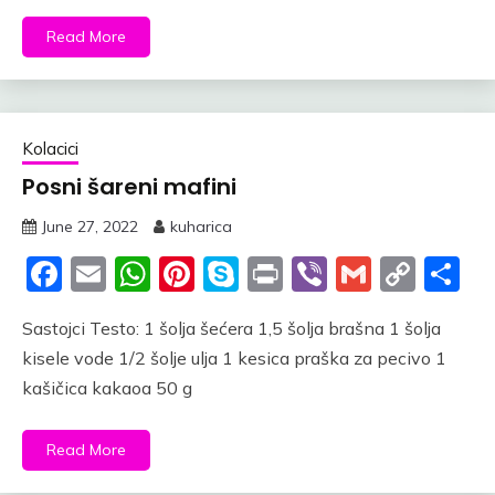
Read More
Kolacici
Posni šareni mafini
June 27, 2022
kuharica
Facebook
Email
WhatsApp
Pinterest
Skype
Print
Viber
Gmail
Cop
S
Link
Sastojci Testo: 1 šolja šećera 1,5 šolja brašna 1 šolja
kisele vode 1/2 šolje ulja 1 kesica praška za pecivo 1
kašičica kakaoa 50 g
Read More