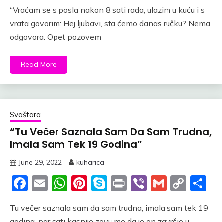
Link
“Vraćam se s posla nakon 8 sati rada, ulazim u kuću i s
vrata govorim: Hej ljubavi, sta ćemo danas ručku? Nema
odgovora. Opet pozovem
Read More
Svaštara
“Tu Večer Saznala Sam Da Sam Trudna,
Imala Sam Tek 19 Godina”
June 29, 2022
kuharica
Facebook
Email
WhatsApp
Pinterest
Skype
Print
Viber
Gmail
Cop
S
Link
Tu večer saznala sam da sam trudna, imala sam tek 19
godina, par sati kasnije zovu me da je on završio u