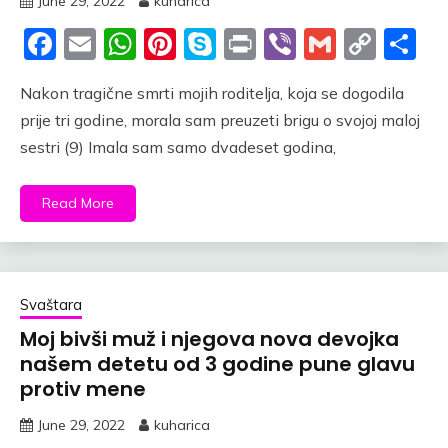
June 29, 2022
kuharica
Facebook
Email
WhatsApp
Pinterest
Skype
Print
Viber
Gmail
Cop
S
Link
Nakon tragične smrti mojih roditelja, koja se dogodila
prije tri godine, morala sam preuzeti brigu o svojoj maloj
sestri (9) Imala sam samo dvadeset godina,
Read More
Svaštara
Moj bivši muž i njegova nova devojka
našem detetu od 3 godine pune glavu
protiv mene
June 29, 2022
kuharica