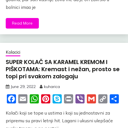
bolnici imao je
Read More
Kolacici
SUPER KOLAČ SA KARAMEL KREMOM I
PIŠKOTAMA: Kremast i nežan, prosto se
topi pri svakom zalogaju
June 29, 2022
kuharica
Facebook
Email
WhatsApp
Pinterest
Skype
Print
Viber
Gmail
Cop
S
Link
Kolači koji se tope u ustima i koji su jednostavni za
pripremu su pravi letnji hit. Lagani i ukusni ulepšaće