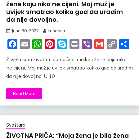
žene koju niko ne cijeni. Moj muž je
uvijek smatrao koliko god da uradim
da nije dovoljno.
June 30, 2022
kuharica
Facebook
Email
WhatsApp
Pinterest
Skype
Print
Viber
Gmail
Cop
S
Link
Živjela sam životom domaćice, majke i žene koju niko
ne cijeni. Moj muž je uvijek smatrao koliko god da uradim
da nije dovoljno. U 10
Read More
Svaštara
ŽIVOTNA PRIČA: “Moja žena je bila žena