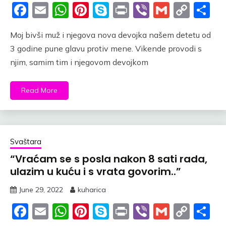
Facebook
Email
WhatsApp
Pinterest
Skype
Print
Viber
Gmail
Cop
S
Link
Moj bivši muž i njegova nova devojka našem detetu od
3 godine pune glavu protiv mene. Vikende provodi s
njim, samim tim i njegovom devojkom
Read More
Svaštara
“Vraćam se s posla nakon 8 sati rada,
ulazim u kuću i s vrata govorim..”
June 29, 2022
kuharica
Facebook
Email
WhatsApp
Pinterest
Skype
Print
Viber
Gmail
Cop
S