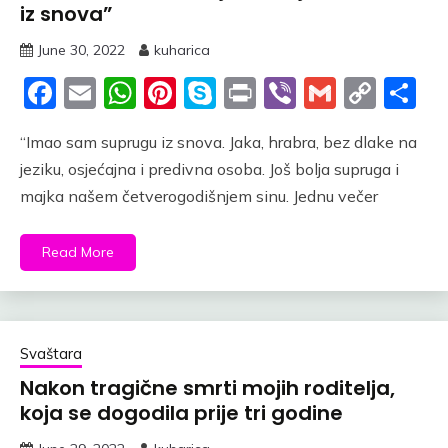
iz snova”
June 30, 2022
kuharica
Facebook
Email
WhatsApp
Pinterest
Skype
Print
Viber
Gmail
Cop
S
Link
“Imao sam suprugu iz snova. Jaka, hrabra, bez dlake na
jeziku, osjećajna i predivna osoba. Još bolja supruga i
majka našem četverogodišnjem sinu. Jednu večer
Read More
Svaštara
Nakon tragične smrti mojih roditelja,
koja se dogodila prije tri godine