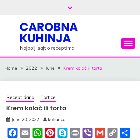
Skip
to
content
CAROBNA
KUHINJA
Najbolji sajt o receptima
Home
2022
June
Krem kolač ili torta
Recept dana
Tortice
Krem kolač ili torta
June 20, 2022
kuharica
Facebook
Email
WhatsApp
Pinterest
Skype
Print
Viber
Gmail
Cop
S