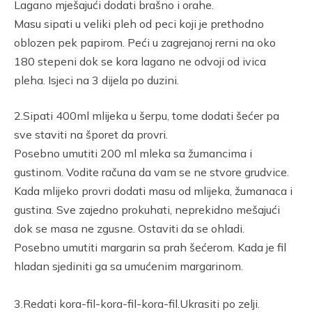
Lagano mješajući dodati brašno i orahe.
Masu sipati u veliki pleh od peci koji je prethodno
oblozen pek papirom. Peći u zagrejanoj rerni na oko
180 stepeni dok se kora lagano ne odvoji od ivica
pleha. Isjeci na 3 dijela po duzini.
2.Sipati 400ml mlijeka u šerpu, tome dodati šećer pa
sve staviti na šporet da provri.
Posebno umutiti 200 ml mleka sa žumancima i
gustinom. Vodite računa da vam se ne stvore grudvice.
Kada mlijeko provri dodati masu od mlijeka, žumanaca i
gustina. Sve zajedno prokuhati, neprekidno mešajući
dok se masa ne zgusne. Ostaviti da se ohladi.
Posebno umutiti margarin sa prah šećerom. Kada je fil
hladan sjediniti ga sa umućenim margarinom.
3.Redati kora-fil-kora-fil-kora-fil.Ukrasiti po zelji.