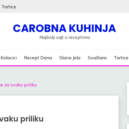
Tortice
CAROBNA KUHINJA
Najbolji sajt o receptima
Kolacici
Recept Dana
Slana Jela
Svaštara
Tortice
e za svaku priliku
vaku priliku