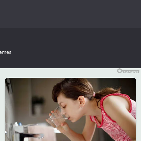
hemes
.