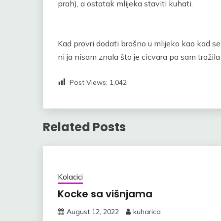
prah), a ostatak mlijeka staviti kuhati.
Kad provri dodati brašno u mlijeko kao kad se 
ni ja nisam znala što je cicvara pa sam traž
Post Views:
1,042
Related Posts
Kolacici
Kocke sa višnjama
August 12, 2022
kuharica