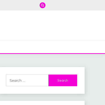
Search
for: