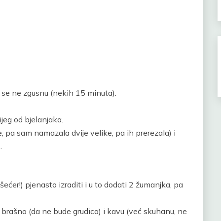
k se ne zgusnu (nekih 15 minuta).
jeg od bjelanjaka.
 pa sam namazala dvije velike, pa ih prerezala) i
.
šećer!) pjenasto izraditi i u to dodati 2 žumanjka, pa
ati brašno (da ne bude grudica) i kavu (već skuhanu, ne