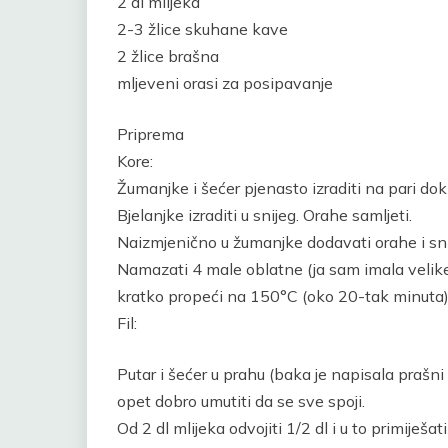
2 dl mlijeka
2-3 žlice skuhane kave
2 žlice brašna
mljeveni orasi za posipavanje
Priprema
Kore:
Žumanjke i šećer pjenasto izraditi na pari do
Bjelanjke izraditi u snijeg. Orahe samljeti.
Naizmjenično u žumanjke dodavati orahe i sni
Namazati 4 male oblatne (ja sam imala velike,
kratko propeći na 150°C (oko 20-tak minuta)
Fil:
Putar i šećer u prahu (baka je napisala prašni 
opet dobro umutiti da se sve spoji.
Od 2 dl mlijeka odvojiti 1/2 dl i u to primiješ