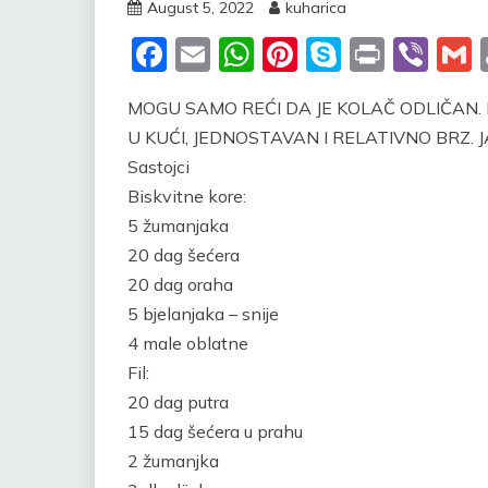
August 5, 2022
kuharica
Facebook
Email
WhatsApp
Pinterest
Skype
Print
Vib
MOGU SAMO REĆI DA JE KOLAČ ODLIČAN.
U KUĆI, JEDNOSTAVAN I RELATIVNO BRZ. 
Sastojci
Biskvitne kore:
5 žumanjaka
20 dag šećera
20 dag oraha
5 bjelanjaka – snije
4 male oblatne
Fil:
20 dag putra
15 dag šećera u prahu
2 žumanjka