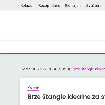
Skip
Kolacici
Recept dana
Slana jela
Svaštara
to
content
Home
2022
August
Brze štangle idealn
Kolacici
Brze štangle idealne za s