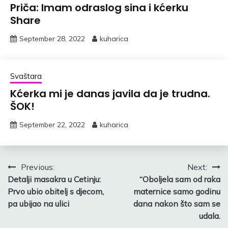
Priča: Imam odraslog sina i kćerku
Share
September 28, 2022
kuharica
Svaštara
Kćerka mi je danas javila da je trudna.
ŠOK!
September 22, 2022
kuharica
Post
Previous:
Next:
Detalji masakra u Cetinju:
“Oboljela sam od raka
navigation
Prvo ubio obitelj s djecom,
maternice samo godinu
pa ubijao na ulici
dana nakon što sam se
udala.