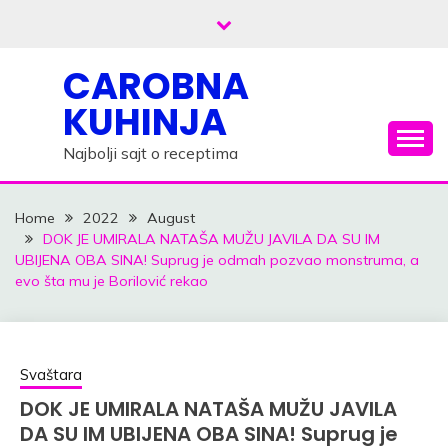
Skip
to
content
CAROBNA
KUHINJA
Najbolji sajt o receptima
Home
2022
August
DOK JE UMIRALA NATAŠA MUŽU JAVILA DA SU IM
UBIJENA OBA SINA! Suprug je odmah pozvao monstruma, a
evo šta mu je Borilović rekao
Svaštara
DOK JE UMIRALA NATAŠA MUŽU JAVILA
DA SU IM UBIJENA OBA SINA! Suprug je