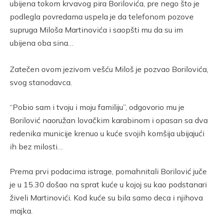
ubijena tokom krvavog pira Borilovića, pre nego što je
podlegla povredama uspela je da telefonom pozove
supruga Miloša Martinovića i saopšti mu da su im
ubijena oba sina…
Zatečen ovom jezivom vešću Miloš je pozvao Borilovića,
svog stanodavca.
“Pobio sam i tvoju i moju familiju”, odgovorio mu je
Borilović naoružan lovačkim karabinom i opasan sa dva
redenika municije krenuo u kuće svojih komšija ubijajući
ih bez milosti…
Prema prvi podacima istrage, pomahnitali Borilović juče
je u 15.30 došao na sprat kuće u kojoj su kao podstanari
živeli Martinovići. Kod kuće su bila samo deca i njihova
majka.