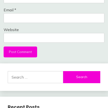
Email
*
Website
Search
for:
Recent Posts