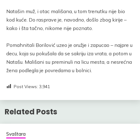
Natašin muž, i otac mališana, u tom trenutku nije bio
kod kuće. Do rasprave je, navodno, došlo zbog kirije –
kako i šta tačno, nikome nije poznato.
Pomahnitali Borilović uzeo je oružje i zapucao – najpre u
decu, koja su pokušala da se sakriju iza vrata, a potom u
Natašu. Mališani su preminuli na licu mesta, a nesrećna
žena podlegla je povredama u bolnici.
Post Views:
3,941
Related Posts
Svaštara