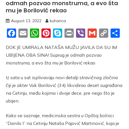
odmah pozvao monstruma, a evo šta
mu je Borilović rekao
August 13, 2022
kuharica
Facebook
Email
WhatsApp
Pinterest
Skype
Print
Viber
Gmail
Cop
S
Link
DOK JE UMIRALA NATAŠA MUŽU JAVILA DA SU IM
UBIJENA OBA SINA! Suprug je odmah pozvao
monstruma, a evo šta mu je Borilović rekao
Iz sata u sat isplivavaju novi detalji stravičnog zločina
čiji je akter Vuk Borilović (34) likvidirao deset sugrađana
na Cetinju, među kojima i dvoje dece, pre nego što je
ubijen.
Kako se saznaje, medicinska sestra u Opštoj bolnici
“Danilo I” na Cetinju Nataša Pajović Martinović, koja je