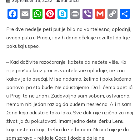
September 16, 2022
kuharica
Facebook
Email
WhatsApp
Pinterest
Skype
Print
Viber
Gmail
Cop
S
Link
Pre dve nedelje peti put je bila na vantelesnoj oplodnji,
ovoga puta u Pragu, i ovih dana očekuje rezultat da li je
pokušaj uspeo.
– Kad doživite razočaranje, kažete da nećete više. Ko
nije prošao kroz proces vantelesne oplodnje, ne zna
kakav je to osećaj. Mi se nadamo, želimo i pokušaćemo
ponovo, pa šta bude. Ne odustajemo. Da li ćemo opet ići
u Prag, to ne znam. Zadovoljna sam sobom, ostvarena,
nemam niti jedan razlog da budem nesrećna. A i nisam
žena koja odustaje tako lako. Sve dok nije rizično za moj
život, ja ću pokušavati. Imam jedno dete, ćerku Lenu,
koja raste i o kojoj treba da se brinem. Najvažnije je da
sam zdrava – rekla je Goca i dodaje da je ne