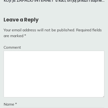
KOJI JE ZAPALIO INTERNET
u kući, on joj prilazi i šapne…
Leave a Reply
Your email address will not be published.
Required fields
are marked
*
Comment
Name
*