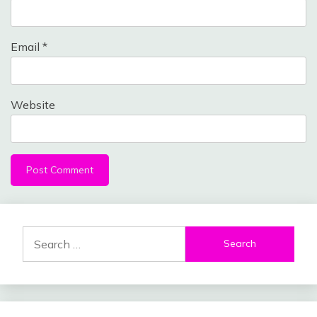
Email
*
Website
Search
for: