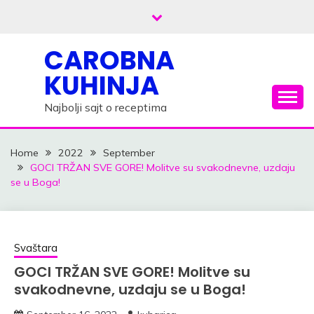
Skip
to
content
CAROBNA
KUHINJA
Najbolji sajt o receptima
Home
2022
September
GOCI TRŽAN SVE GORE! Molitve su svakodnevne, uzdaju
se u Boga!
Svaštara
GOCI TRŽAN SVE GORE! Molitve su
svakodnevne, uzdaju se u Boga!