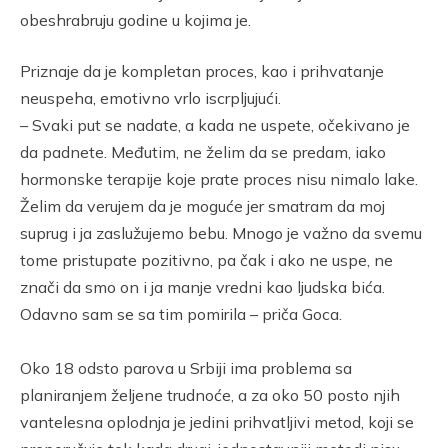
obeshrabruju godine u kojima je.
Priznaje da je kompletan proces, kao i prihvatanje
neuspeha, emotivno vrlo iscrpljujući.
– Svaki put se nadate, a kada ne uspete, očekivano je
da padnete. Međutim, ne želim da se predam, iako
hormonske terapije koje prate proces nisu nimalo lake.
Želim da verujem da je moguće jer smatram da moj
suprug i ja zaslužujemo bebu. Mnogo je važno da svemu
tome pristupate pozitivno, pa čak i ako ne uspe, ne
znači da smo on i ja manje vredni kao ljudska bića.
Odavno sam se sa tim pomirila – priča Goca.
Oko 18 odsto parova u Srbiji ima problema sa
planiranjem željene trudnoće, a za oko 50 posto njih
vantelesna oplodnja je jedini prihvatljivi metod, koji se