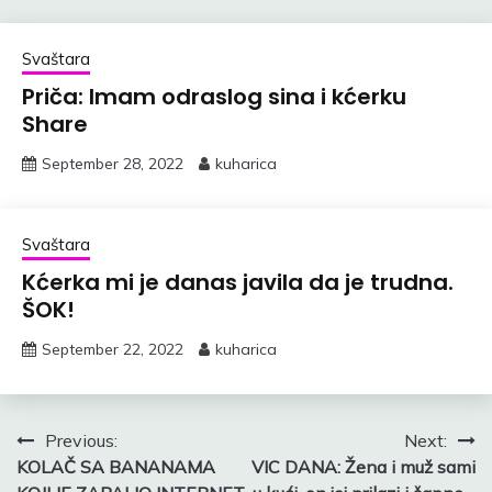
Svaštara
Priča: Imam odraslog sina i kćerku
Share
September 28, 2022
kuharica
Svaštara
Kćerka mi je danas javila da je trudna.
ŠOK!
September 22, 2022
kuharica
Post
Previous:
Next:
KOLAČ SA BANANAMA
VIC DANA: Žena i muž sami
navigation