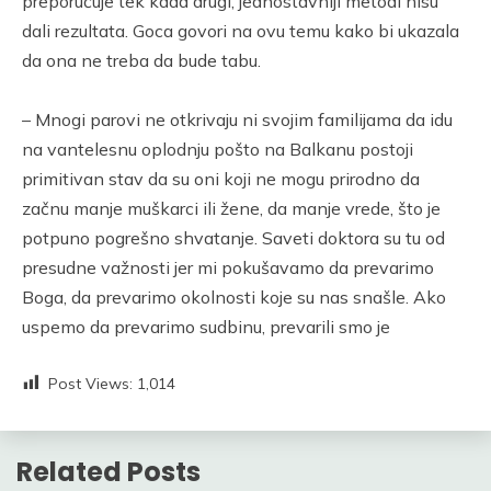
preporučuje tek kada drugi, jednostavniji metodi nisu
dali rezultata. Goca govori na ovu temu kako bi ukazala
da ona ne treba da bude tabu.
– Mnogi parovi ne otkrivaju ni svojim familijama da idu
na vantelesnu oplodnju pošto na Balkanu postoji
primitivan stav da su oni koji ne mogu prirodno da
začnu manje muškarci ili žene, da manje vrede, što je
potpuno pogrešno shvatanje. Saveti doktora su tu od
presudne važnosti jer mi pokušavamo da prevarimo
Boga, da prevarimo okolnosti koje su nas snašle. Ako
uspemo da prevarimo sudbinu, prevarili smo je
Post Views:
1,014
Related Posts