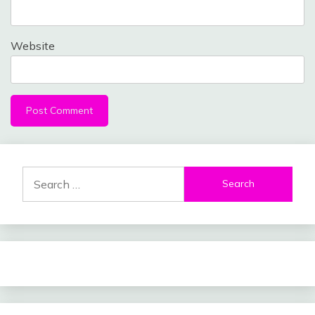
Website
Search
for: