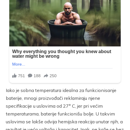
Iako je sobna temperatura idealna za funkcionisanje
baterije, mnogi proizvođači reklamiraju njene
specifikacije u uslovima od 27° C, jer pri većim
temperaturama, baterije funkcionišu bolje. U takvim
uslovima se lakše odvija hemijska reakcija unutar njih, a
rezultat je veća voltaža i kapacitet. Ipak, ne kaže se bez