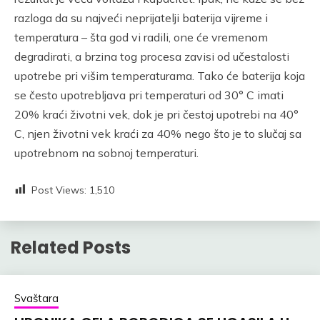
razloga da su najveći neprijatelji baterija vijreme i
temperatura – šta god vi radili, one će vremenom
degradirati, a brzina tog procesa zavisi od učestalosti
upotrebe pri višim temperaturama. Tako će baterija koja
se često upotrebljava pri temperaturi od 30° C imati
20% kraći životni vek, dok je pri čestoj upotrebi na 40°
C, njen životni vek kraći za 40% nego što je to slučaj sa
upotrebnom na sobnoj temperaturi.
Post Views:
1,510
Related Posts
Svaštara