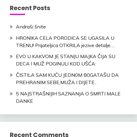
Recent Posts
Andraši šnite
HRONIKA CELA PORODICA SE UGASILA U
TRENU! Prijateljica OTKRILA jezive detalje….
EVO U KAKVOM JE STANJU MAJKA ČIJA SU
DECA I MUŽ POGINULI KOD UŠĆA:
ČISTILA SAM KUĆU JEDN0M B0GATAŠU DA
PREHRANIM SEBE,MUŽA I DIJETE..
5 NAJSTRAŠNIJIH SAZNANJA O SMRTI MALE
DANKE
Recent Comments