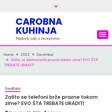
Skip
to
content
CAROBNA
KUHINJA
Najbolji sajt o receptima
Home
2022
December
Zašto se telefoni brže prazne tokom zime? EVO ŠTA
TREBATE URADITI
Svaštara
Zašto se telefoni brže prazne tokom
zime? EVO ŠTA TREBATE URADITI