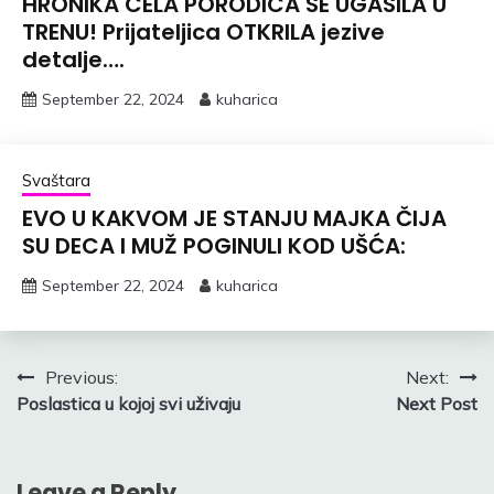
HRONIKA CELA PORODICA SE UGASILA U
TRENU! Prijateljica OTKRILA jezive
detalje….
September 22, 2024
kuharica
Svaštara
EVO U KAKVOM JE STANJU MAJKA ČIJA
SU DECA I MUŽ POGINULI KOD UŠĆA:
September 22, 2024
kuharica
Post
Previous:
Next:
Poslastica u kojoj svi uživaju
Next Post
navigation
Leave a Reply