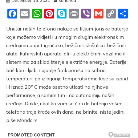
December 16, 2022
kuharica
Facebook
Email
WhatsApp
Pinterest
Skype
Print
Viber
Gmail
Cop
S
Link
Unutar naših telefona nalaze se litijum-jonske baterije
koje možemo vidjeti i u mnogim drugim elektronskim
uređajima poput igračaka, bežičnih slušalica, bežičnih
alata, kuhinjskih aparata, ali i u električnim vozilima ili
sistemima za skladištenje električne energije. Baterije,
baš kao i ljudi, najbolje funkcionišu na sobnoj
temperaturi, pa izlaganje temperaturama koje su ispod
ili iznad 20° C može osetno uticati na njihove
performanse, a samim tim i na autonomiju naših
uređaja. Dakle, ukoliko vam se čini da baterija vašeg
telefona traje kraće ovih dana, ne brinite, niste jedini,
piše Mondo.rs.