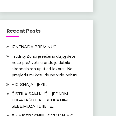
Recent Posts
IZNENADA PREMINUO
Trudnoj Zorici je rečeno da joj dete
neće preživeti, a onda je dobila
skandalozan uput od lekara: “Na
pregledu mi kažu da ne vide bebinu
VIC: SNAJA I JEZIK
ČISTILA SAM KUĆU JEDN0M
B0GATAŠU DA PREHRANIM
SEBE,MUŽA I DIJETE..
5 NAJSTRAŠNIJIH SAZNANJA O