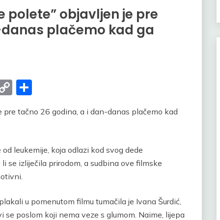
e polete” objavljen je pre
n-danas plačemo kad ga
er
Gmail
Copy
Share
Link
 je pre tačno 26 godina, a i dan-danas plačemo kad
e od leukemije, koja odlazi kod svog dede
i se izliječila prirodom, a sudbina ove filmske
otivni.
plakali u pomenutom filmu tumačila je Ivana Šurdić,
bavi se poslom koji nema veze s glumom. Naime, lijepa