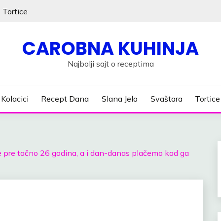
Tortice
CAROBNA KUHINJA
Najbolji sajt o receptima
Kolacici
Recept Dana
Slana Jela
Svaštara
Tortice
je pre tačno 26 godina, a i dan-danas plačemo kad ga