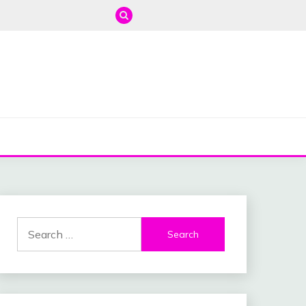
Search
for: