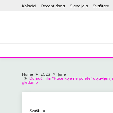
Skip
Kolacici
Recept dana
Slana jela
Svaštara
to
content
Home
2023
June
Domaći film “Ptice koje ne polete” objavljen 
gledamo.
Svaštara