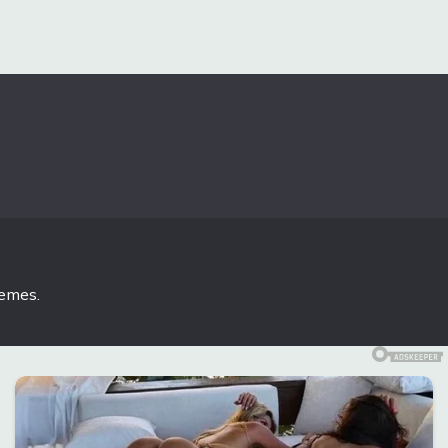
hemes
.