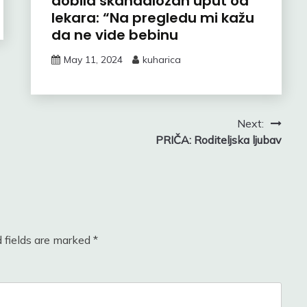
dobila skandalozan uput od
lekara: “Na pregledu mi kažu
da ne vide bebinu
May 11, 2024
kuharica
Next:
PRIČA: Roditeljska ljubav
 fields are marked
*