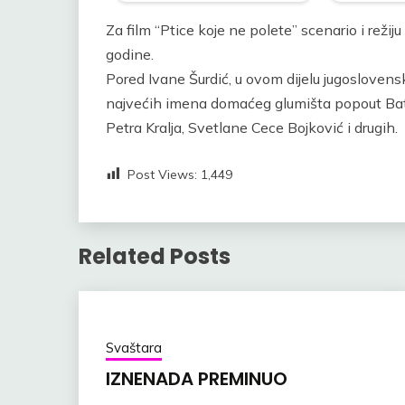
Za film “Ptice koje ne polete” scenario i režij
godine.
Pored Ivane Šurdić, u ovom dijelu jugoslovens
najvećih imena domaćeg glumišta popout Bate
Petra Kralja, Svetlane Cece Bojković i drugih.
Post Views:
1,449
Related Posts
Svaštara
IZNENADA PREMINUO