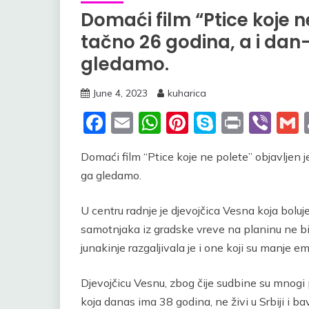
Domaći film “Ptice koje n
tačno 26 godina, a i da
gledamo.
June 4, 2023
kuharica
Facebook
Email
WhatsApp
Pinterest
Skype
Print
Vib
Domaći film “Ptice koje ne polete” objavljen
ga gledamo.
U centru radnje je djevojčica Vesna koja boluj
samotnjaka iz gradske vreve na planinu ne bi l
junakinje razgaljivala je i one koji su manje em
Djevojčicu Vesnu, zbog čije sudbine su mnogi 
koja danas ima 38 godina, ne živi u Srbiji i 