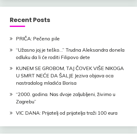
Recent Posts
PRIČA: Pečeno pile
“Užasno joj je teško…” Trudna Aleksandra donela
odluku da li će roditi Filipovo dete
KUNEM SE GROBOM, TAJ ČOVEK VIŠE NIKOGA
U SMRT NEĆE DA ŠALJE Jeziva objava oca
nastradalog mladića Borisa
“2000. godina. Nas dvoje zaljubljeni, živimo u
Zagrebu”
VIC DANA: Prijatelj od prijatelja traži 100 eura