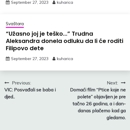
September 27, 2023
kuharica
Svaštara
“Užasno joj je teško…” Trudna
Aleksandra donela odluku da li će roditi
Filipovo dete
September 27, 2023
kuharica
Post
Previous:
Next:
VIC: Posvađali se baba i
Domaći film “Ptice koje ne
navigation
djed..
polete” objavljen je pre
tačno 26 godina, a i dan-
danas plačemo kad ga
gledamo.