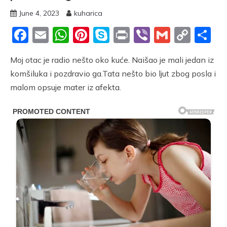
June 4, 2023
kuharica
Facebook
Email
WhatsApp
Pinterest
Skype
Print
Viber
Gmail
Cop
S
Link
Moj otac je radio nešto oko kuće. Naišao je mali jedan iz
komšiluka i pozdravio ga.Tata nešto bio ljut zbog posla i
malom opsuje mater iz afekta.