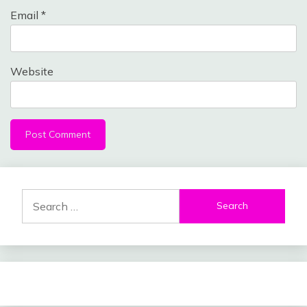
Email
*
Website
Search
for: