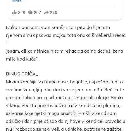
Nakon par sati zvoni komšinica i pita da li je tata
njenom sinu opsovao majku, tata onako šmekerski reče:
“
Jesam, ali komšinice nisam rekao da odma dođeš, žena
mi je kod kuće”.
BINUS PRIČA_
Mrzim komšiju iz dubine duše, bogat je, uspješan i na to
sve ima ženu, ljepoticu kakva se jednom rađa. Reći ćete
da sam ljubomorni gad, možda i jesam, ali tako je. Svaki
vikend vodi tu prekrasnu ženu u vikendicu na planinu,
uživanje koje rijetki mogu priuštiti. Prošli vikend sam
odlučio i dan prije otišao do njihove vikendice, provalio u
nju i razbacao ženski veš, grudnjake, potrošene zaštite,