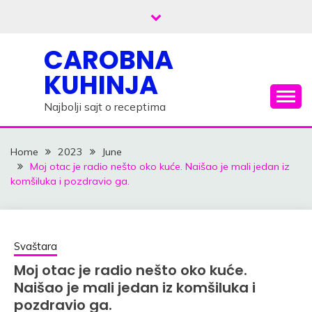
Skip
to
content
CAROBNA
KUHINJA
Najbolji sajt o receptima
Home
2023
June
Moj otac je radio nešto oko kuće. Naišao je mali jedan iz
komšiluka i pozdravio ga.
Svaštara
Moj otac je radio nešto oko kuće.
Naišao je mali jedan iz komšiluka i
pozdravio ga.