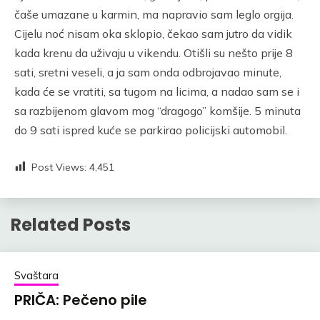
čaše umazane u karmin, ma napravio sam leglo orgija.
Cijelu noć nisam oka sklopio, čekao sam jutro da vidik
kada krenu da uživaju u vikendu. Otišli su nešto prije 8
sati, sretni veseli, a ja sam onda odbrojavao minute,
kada će se vratiti, sa tugom na licima, a nadao sam se i
sa razbijenom glavom mog “dragogo” komšije. 5 minuta
do 9 sati ispred kuće se parkirao policijski automobil.
Post Views:
4,451
Related Posts
Svaštara
PRIČA: Pečeno pile