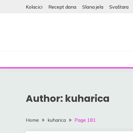
Skip
Kolacici
Recept dana
Slana jela
Svaštara
to
content
Author:
kuharica
Home
kuharica
Page 181