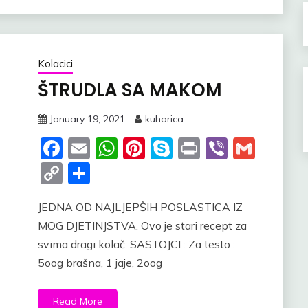
Kolacici
ŠTRUDLA SA MAKOM
January 19, 2021
kuharica
Facebook
Email
WhatsApp
Pinterest
Skype
Print
Viber
Gmai
Copy
Share
Link
JEDNA OD NAJLJEPŠIH POSLASTICA IZ
MOG DJETINJSTVA. Ovo je stari recept za
svima dragi kolač. SASTOJCI : Za testo :
5oog brašna, 1 jaje, 2oog
Read More