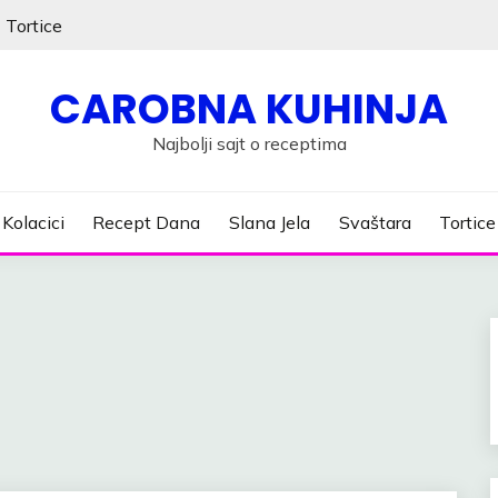
Tortice
CAROBNA KUHINJA
Najbolji sajt o receptima
Kolacici
Recept Dana
Slana Jela
Svaštara
Tortice