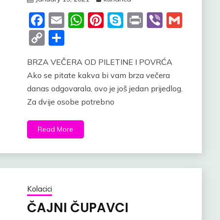
Facebook
Email
WhatsApp
Pinterest
Skype
Print
Viber
Gmai
Copy
Share
Link
BRZA VEČERA OD PILETINE I POVRĆA
Ako se pitate kakva bi vam brza večera
danas odgovarala, ovo je još jedan prijedlog.
Za dvije osobe potrebno
Read More
Kolacici
ČAJNI ČUPAVCI