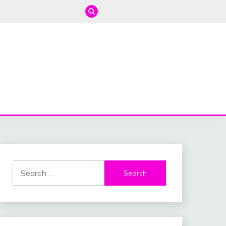
Search
for: