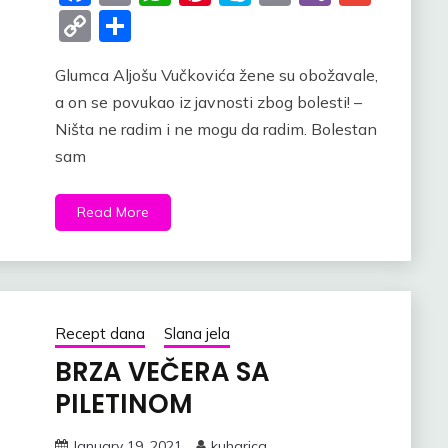
Copy
Share
Link
Glumca Aljošu Vučkovića žene su obožavale,
a on se povukao iz javnosti zbog bolesti! –
Ništa ne radim i ne mogu da radim. Bolestan
sam
Read More
Recept dana
Slana jela
BRZA VEČERA SA
PILETINOM
January 19, 2021
kuharica