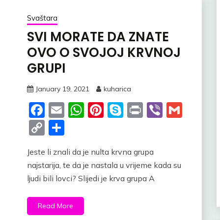
Svaštara
SVI MORATE DA ZNATE
OVO O SVOJOJ KRVNOJ
GRUPI
January 19, 2021
kuharica
Facebook
Email
WhatsApp
Pinterest
Skype
Print
Viber
Gmai
Copy
Share
Link
Jeste li znali da je nulta krvna grupa
najstarija, te da je nastala u vrijeme kada su
ljudi bili lovci? Slijedi je krva grupa A
Read More