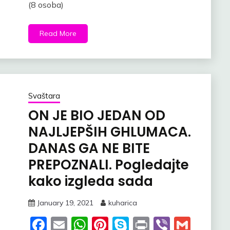
(8 osoba)
Read More
Svaštara
ON JE BIO JEDAN OD
NAJLJEPŠIH GHLUMACA.
DANAS GA NE BITE
PREPOZNALI. Pogledajte
kako izgleda sada
January 19, 2021
kuharica
Facebook
Email
WhatsApp
Pinterest
Skype
Print
Viber
Gmai