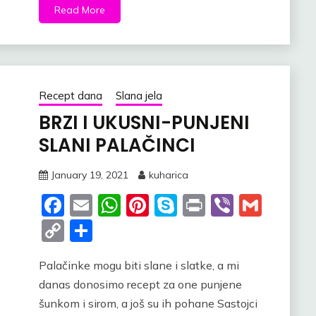
Read More
Recept dana
Slana jela
BRZI I UKUSNI-PUNJENI
SLANI PALAČINCI
January 19, 2021
kuharica
Facebook
Email
WhatsApp
Pinterest
Skype
Print
Viber
Gmai
Copy
Share
Link
Palačinke mogu biti slane i slatke, a mi
danas donosimo recept za one punjene
šunkom i sirom, a još su ih pohane Sastojci