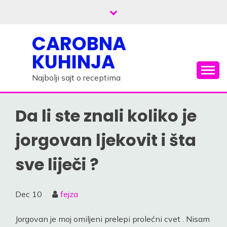
Skip
to
content
CAROBNA
KUHINJA
Najbolji sajt o receptima
Da li ste znali koliko je
jorgovan ljekovit i šta
sve liječi ?
Dec
10
fejza
Jorgovan je moj omiljeni prelepi prolećni cvet . Nisam