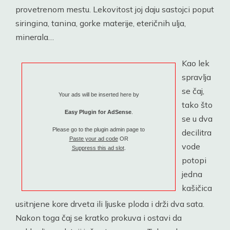
provetrenom mestu. Lekovitost joj daju sastojci poput
siringina, tanina, gorke materije, eteričnih ulja,
minerala…
Kao lek
spravlja
se čaj,
Your ads will be inserted here by
tako što
Easy Plugin for AdSense
.
se u dva
Please go to the plugin admin page to
decilitra
Paste your ad code
OR
vode
Suppress this ad slot
.
potopi
jedna
kašičica
usitnjene kore drveta ili ljuske ploda i drži dva sata.
Nakon toga čaj se kratko prokuva i ostavi da