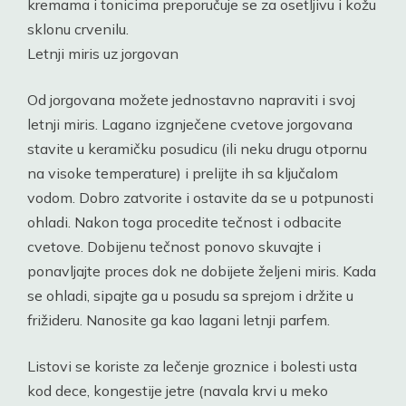
kremama i tonicima preporučuje se za osetljivu i kožu
sklonu crvenilu.
Letnji miris uz jorgovan
Od jorgovana možete jednostavno napraviti i svoj
letnji miris. Lagano izgnječene cvetove jorgovana
stavite u keramičku posudicu (ili neku drugu otpornu
na visoke temperature) i prelijte ih sa ključalom
vodom. Dobro zatvorite i ostavite da se u potpunosti
ohladi. Nakon toga procedite tečnost i odbacite
cvetove. Dobijenu tečnost ponovo skuvajte i
ponavljajte proces dok ne dobijete željeni miris. Kada
se ohladi, sipajte ga u posudu sa sprejom i držite u
frižideru. Nanosite ga kao lagani letnji parfem.
Listovi se koriste za lečenje groznice i bolesti usta
kod dece, kongestije jetre (navala krvi u meko