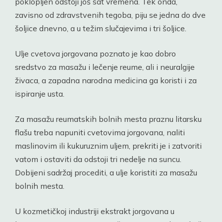
poklopljen odstoji još sat vremena. Tek onda,
zavisno od zdravstvenih tegoba, piju se jedna do dve
šoljice dnevno, a u težim slučajevima i tri šoljice.
Ulje cvetova jorgovana poznato je kao dobro
sredstvo za masažu i lečenje reume, ali i neuralgije
živaca, a zapadna narodna medicina ga koristi i za
ispiranje usta.
Za masažu reumatskih bolnih mesta praznu litarsku
flašu treba napuniti cvetovima jorgovana, naliti
maslinovim ili kukuruznim uljem, prekriti je i zatvoriti
vatom i ostaviti da odstoji tri nedelje na suncu.
Dobijeni sadržaj procediti, a ulje koristiti za masažu
bolnih mesta.
U kozmetičkoj industriji ekstrakt jorgovana u