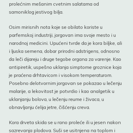
prolećnim mešanim cvetnim salatama od
samoniklog jestivog bilja.
Osim mirisnih nota koje se obilato koriste u
parfemskoj industriji, jorgovan ima svoje mesto i u
narodnoj medicini. Upućeni tvrde da je kora biljke, ali
i ljuska semena, dobar prirodni adstrigens, odnosno
da leči dijareju i druge tegobe organa za varenje. Kao
antipiretik, uspešno uklanja simptome groznice koja
je praćena drhtavicom i visokom temperaturom.
Posebno delotvornim jorgovan se pokazao u lečenju
malarije, a lekovitost je potvrdio i kao analgetik u
uklanjanju bolova, u lečenju reume i živaca, u
obnavljanju ćelija jetre, čišćenju creva.
Kora drveta skida se u rano proleće ili u jesen nakon
sazrevanja plodova. Suši se usitnjena na toplom i