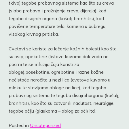
tkivo),tegobe probavnog sistema kao što su creva
(slaba probava i pražnjenje creva, dijareja), kod
tegoba disajnih organa (kašalj, bronhitis), kod
povišene temperature tela, kamena u bubregu,
visokog krvnog pritiska.
Cvetovi se koriste za lečenje kožnih bolesti kao što
su osip, opekotine (listove kuvamo dok voda ne
pocrni te se infuzija čaja koristi za
obloge),posekotine, ogrebotine i razne kožne
nečistoće naročito u nezi lica (cvetove kuvamo u
mleku te stavljamo obloge na lice), kod tegoba
probavnog sistema te tegoba disajnihorgana (kašalj,
bronhitis), kao što su zatvor ili nadutost, neuralgije,
tegobe očiju (glaukoma – oblog za oči) itd.
Posted in
Uncategorized