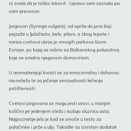
ni znala da je toliko lekovit . Upravo sam saznala pa
vam prenosim .
Jorgovan (Syringa vulgaris), od aprila do juna boji
pejzaže u ljubičasto, belo, plavo, a zbog lepote i
mirisa cvetova ukras je mnogih parkova širom
Evrope, po kojoj se raširio sa Balkanskog poluostrva,
koje se smatra njegovom domovinom.
U aromaterapiji koristi se za emocionalnu i duhovnu
ravnotežu te za jačanje senzualnosti lečenja
potištenosti.
Cvetovi jorgovana se mogu jesti sirovi, u manjim
količini jer jedenjem stežu i isušuju sluznicu usta.
Najpoznatije jelo je kad se umoče u testo za
palačinke i prže u ulju. Također su izvrstan dodatak