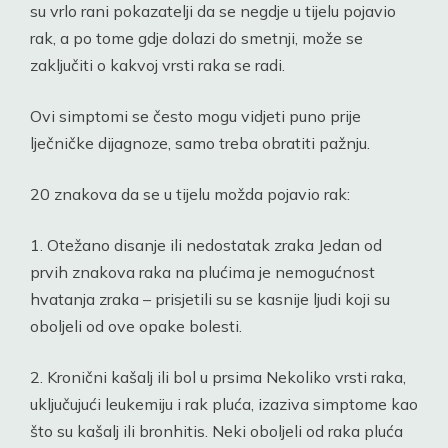
su vrlo rani pokazatelji da se negdje u tijelu pojavio
rak, a po tome gdje dolazi do smetnji, može se
zaključiti o kakvoj vrsti raka se radi.
Ovi simptomi se često mogu vidjeti puno prije
lječničke dijagnoze, samo treba obratiti pažnju.
20 znakova da se u tijelu možda pojavio rak:
1. Otežano disanje ili nedostatak zraka Jedan od
prvih znakova raka na plućima je nemogućnost
hvatanja zraka – prisjetili su se kasnije ljudi koji su
oboljeli od ove opake bolesti.
2. Kronični kašalj ili bol u prsima Nekoliko vrsti raka,
uključujući leukemiju i rak pluća, izaziva simptome kao
što su kašalj ili bronhitis. Neki oboljeli od raka pluća