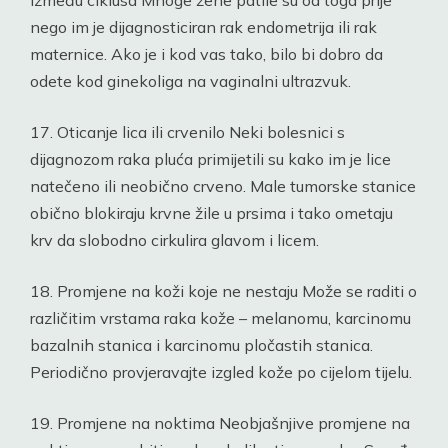
nego im je dijagnosticiran rak endometrija ili rak
maternice. Ako je i kod vas tako, bilo bi dobro da
odete kod ginekoliga na vaginalni ultrazvuk.
17. Oticanje lica ili crvenilo Neki bolesnici s
dijagnozom raka pluća primijetili su kako im je lice
natečeno ili neobično crveno. Male tumorske stanice
obično blokiraju krvne žile u prsima i tako ometaju
krv da slobodno cirkulira glavom i licem.
18. Promjene na koži koje ne nestaju Može se raditi o
različitim vrstama raka kože – melanomu, karcinomu
bazalnih stanica i karcinomu pločastih stanica.
Periodično provjeravajte izgled kože po cijelom tijelu.
19. Promjene na noktima Neobjašnjive promjene na