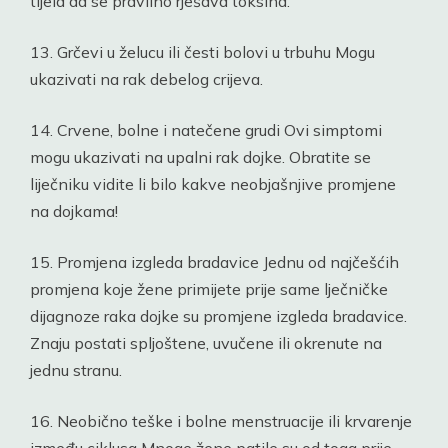
tijela da se pravilno rješava toksina.
13. Grčevi u želucu ili česti bolovi u trbuhu Mogu
ukazivati na rak debelog crijeva.
14. Crvene, bolne i natečene grudi Ovi simptomi
mogu ukazivati na upalni rak dojke. Obratite se
liječniku vidite li bilo kakve neobjašnjive promjene
na dojkama!
15. Promjena izgleda bradavice Jednu od najčešćih
promjena koje žene primijete prije same lječničke
dijagnoze raka dojke su promjene izgleda bradavice.
Znaju postati spljoštene, uvučene ili okrenute na
jednu stranu.
16. Neobično teške i bolne menstruacije ili krvarenje
između ciklusa Mnoge žene patile su od toga prije