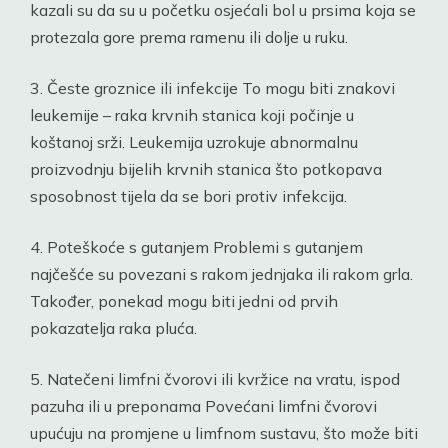
kazali su da su u početku osjećali bol u prsima koja se
protezala gore prema ramenu ili dolje u ruku.
3. Česte groznice ili infekcije To mogu biti znakovi
leukemije – raka krvnih stanica koji počinje u
koštanoj srži. Leukemija uzrokuje abnormalnu
proizvodnju bijelih krvnih stanica što potkopava
sposobnost tijela da se bori protiv infekcija.
4. Poteškoće s gutanjem Problemi s gutanjem
najčešće su povezani s rakom jednjaka ili rakom grla.
Također, ponekad mogu biti jedni od prvih
pokazatelja raka pluća.
5. Natečeni limfni čvorovi ili kvržice na vratu, ispod
pazuha ili u preponama Povećani limfni čvorovi
upućuju na promjene u limfnom sustavu, što može biti