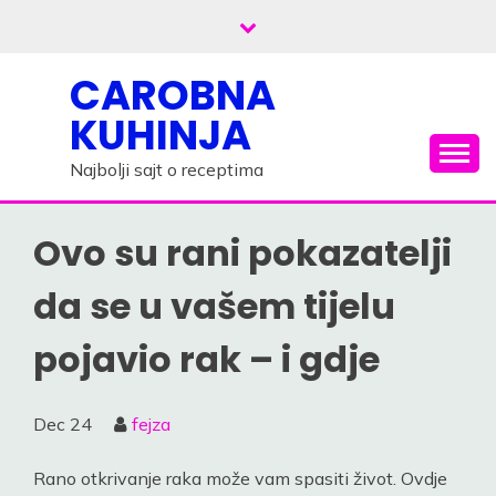
Skip
to
content
CAROBNA
KUHINJA
Najbolji sajt o receptima
Ovo su rani pokazatelji
da se u vašem tijelu
pojavio rak – i gdje
Dec
24
fejza
Rano otkrivanje raka može vam spasiti život. Ovdje