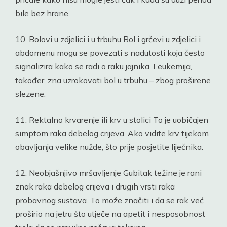
bile bez hrane.
10. Bolovi u zdjelici i u trbuhu Bol i grčevi u zdjelici i
abdomenu mogu se povezati s nadutosti koja često
signalizira kako se radi o raku jajnika. Leukemija,
također, zna uzrokovati bol u trbuhu – zbog proširene
slezene.
11. Rektalno krvarenje ili krv u stolici To je uobičajen
simptom raka debelog crijeva. Ako vidite krv tijekom
obavljanja velike nužde, što prije posjetite liječnika.
12. Neobjašnjivo mršavljenje Gubitak težine je rani
znak raka debelog crijeva i drugih vrsti raka
probavnog sustava. To može značiti i da se rak već
proširio na jetru što utječe na apetit i nesposobnost