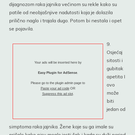
dijagnozom raka jajnika većinom su rekle kako su
patile od neobjašnjive nadutosti koja je dolazila
prilično naglo i trajala dugo. Potom bi nestala i opet
se pojavila.
9.
Osjećaj
sitosti i
Your ads will be inserted here by
gubitak
Easy Plugin for AdSense
.
apetita I
Please go to the plugin admin page to
ovo
Paste your ad code
OR
može
Suppress this ad slot
.
biti
jedan od
simptoma raka jajnika. Žene koje su ga imale su
pričale kako nisu mogle jesti čak i kada su duži period