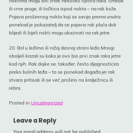
noktima mogu biti znak nekoliko tipova raka. Smeđe
ili crne pruge, ili točkica ispod nokta – na rak kože.
Pojava proširenog nokta koji se savija prema unutra
ponekad je pokazatelj da se pojavio rak pluća dok
blijedi ili bijeli nokti mogu ukazivati na rak jetre.
20. Bol u leđima ili nižoj desnoj strani leđa Mnogi
oboljeli kazali su kako je ovo bio prvi znak raka jetre
kod njih. Rak dojke se, također, često dijagnosticira
preko bolnih leđa – to se ponekad događa jer rak
stvara pritisak ili se već proširio na kralježnicu ili
rebra.
Posted in
Uncategorized
Leave a Reply
Your email address will not be published.