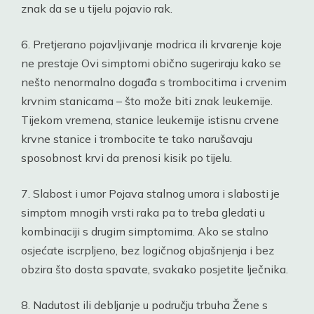
znak da se u tijelu pojavio rak.
6. Pretjerano pojavljivanje modrica ili krvarenje koje
ne prestaje Ovi simptomi obično sugeriraju kako se
nešto nenormalno događa s trombocitima i crvenim
krvnim stanicama – što može biti znak leukemije.
Tijekom vremena, stanice leukemije istisnu crvene
krvne stanice i trombocite te tako narušavaju
sposobnost krvi da prenosi kisik po tijelu.
7. Slabost i umor Pojava stalnog umora i slabosti je
simptom mnogih vrsti raka pa to treba gledati u
kombinaciji s drugim simptomima. Ako se stalno
osjećate iscrpljeno, bez logičnog objašnjenja i bez
obzira što dosta spavate, svakako posjetite lječnika.
8. Nadutost ili debljanje u području trbuha Žene s