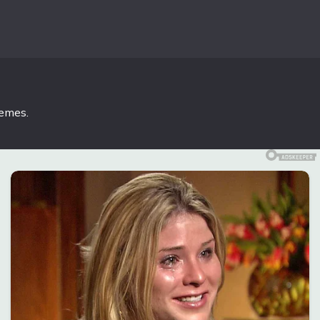
hemes
.