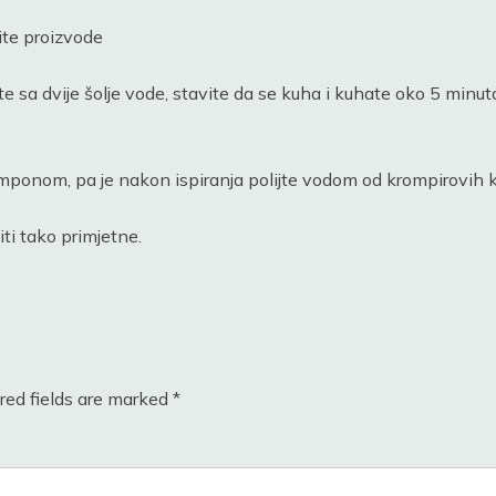
ite proizvode
te sa dvije šolje vode, stavite da se kuha i kuhate oko 5 minuta
ponom, pa je nakon ispiranja polijte vodom od krompirovih koži
ti tako primjetne.
red fields are marked
*