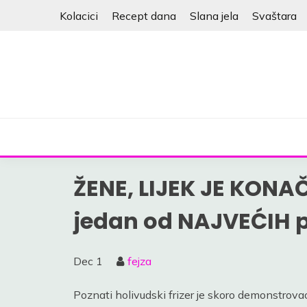
Skip
Kolacici
Recept dana
Slana jela
Svaštara
to
content
ŽENE, LIJEK JE KONAČ
jedan od NAJVEĆIH 
Dec
1
fejza
Poznati holivudski frizer je skoro demonstrova