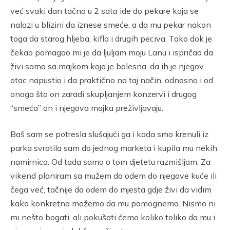
već svaki dan tačno u 2 sata ide do pekare koja se
nalazi u blizini da iznese smeće, a da mu pekar nakon
toga da starog hljeba, kifla i drugih peciva. Tako dok je
čekao pomagao mi je da ljuljam moju Lanu i ispričao da
živi samo sa majkom koja je bolesna, da ih je njegov
otac napustio i da praktično na taj način, odnosno i od
onoga što on zaradi skupljanjem konzervi i drugog
“smeća” on i njegova majka preživljavaju.
Baš sam se potresla slušajući ga i kada smo krenuli iz
parka svratila sam do jednog marketa i kupila mu nekih
namirnica. Od tada samo o tom djetetu razmišljam. Za
vikend planiram sa mužem da odem do njegove kuće ili
čega već, tačnije da odem do mjesta gdje živi da vidim
kako konkretno možemo da mu pomognemo. Nismo ni
mi nešto bogati, ali pokušati ćemo koliko toliko da mu i