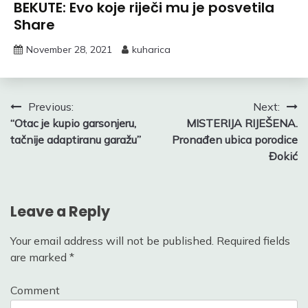
BEKUTE: Evo koje riječi mu je posvetila
Share
November 28, 2021
kuharica
Post
Previous:
Next:
“Otac je kupio garsonjeru,
MISTERIJA RIJEŠENA.
navigation
tačnije adaptiranu garažu”
Pronađen ubica porodice
Đokić
Leave a Reply
Your email address will not be published.
Required fields
are marked
*
Comment