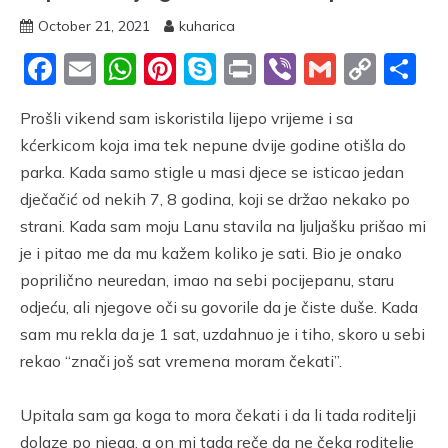
October 21, 2021
kuharica
Facebook
Email
WhatsApp
Pinterest
Skype
Print
Viber
Gmail
Cop
S
Link
Prošli vikend sam iskoristila lijepo vrijeme i sa
kćerkicom koja ima tek nepune dvije godine otišla do
parka. Kada samo stigle u masi djece se isticao jedan
dječačić od nekih 7, 8 godina, koji se držao nekako po
strani. Kada sam moju Lanu stavila na ljuljašku prišao mi
je i pitao me da mu kažem koliko je sati. Bio je onako
poprilično neuredan, imao na sebi pocijepanu, staru
odjeću, ali njegove oči su govorile da je čiste duše. Kada
sam mu rekla da je 1 sat, uzdahnuo je i tiho, skoro u sebi
rekao “znači još sat vremena moram čekati”.
Upitala sam ga koga to mora čekati i da li tada roditelji
dolaze po njega, a on mi tada reče da ne čeka roditelje