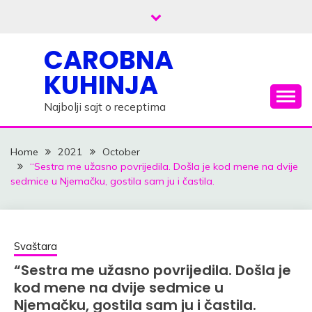
Skip
to
content
CAROBNA
KUHINJA
Najbolji sajt o receptima
Home
2021
October
“Sestra me užasno povrijedila. Došla je kod mene na dvije
sedmice u Njemačku, gostila sam ju i častila.
Svaštara
“Sestra me užasno povrijedila. Došla je
kod mene na dvije sedmice u
Njemačku, gostila sam ju i častila.