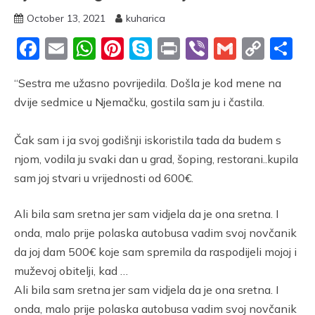
October 13, 2021
kuharica
Facebook
Email
WhatsApp
Pinterest
Skype
Print
Viber
Gmail
Cop
S
Link
“Sestra me užasno povrijedila. Došla je kod mene na
dvije sedmice u Njemačku, gostila sam ju i častila.
Čak sam i ja svoj godišnji iskoristila tada da budem s
njom, vodila ju svaki dan u grad, šoping, restorani..kupila
sam joj stvari u vrijednosti od 600€.
Ali bila sam sretna jer sam vidjela da je ona sretna. I
onda, malo prije polaska autobusa vadim svoj novčanik
da joj dam 500€ koje sam spremila da raspodijeli mojoj i
muževoj obitelji, kad …
Ali bila sam sretna jer sam vidjela da je ona sretna. I
onda, malo prije polaska autobusa vadim svoj novčanik