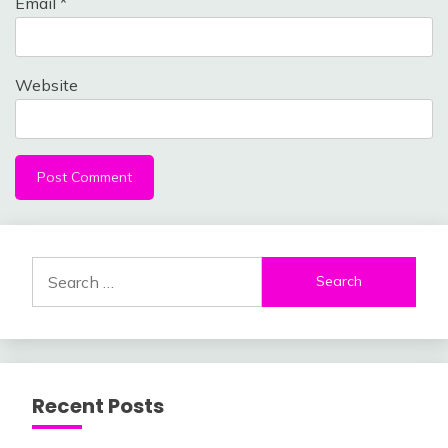
Email
*
Website
Search
for:
Recent Posts