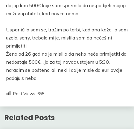
da joj dam 500€ koje sam spremila da raspodijeli mojoj i
muževoj obitelji, kad novca nema.
Uspaničila sam se, tražim po torbi, kad ona kaže: ja sam
uzela, sorry, trebalo mi je, mislila sam da nećeš ni
primijetiti.
Žena od 26 godina je mislila da neko neće primijetiti da
nedostaje 500€… ja za taj novac ustajem u 5:30,
naradim se pošteno..ali neki i dalje misle da euri ovdje
padaju s neba.
Post Views:
655
Related Posts