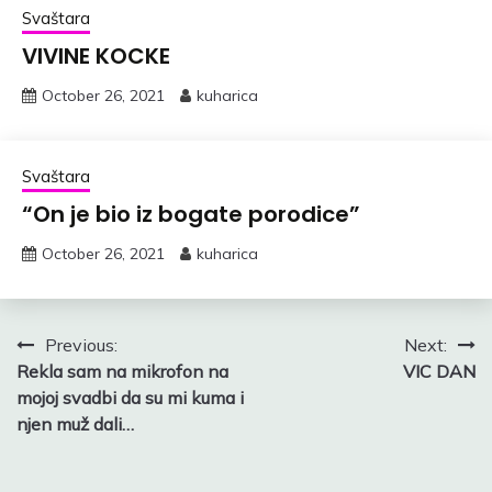
Svaštara
VIVINE KOCKE
October 26, 2021
kuharica
Svaštara
“On je bio iz bogate porodice”
October 26, 2021
kuharica
Post
Previous:
Next:
Rekla sam na mikrofon na
VIC DAN
navigation
mojoj svadbi da su mi kuma i
njen muž dali…