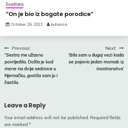
Svaštara
“On je bio iz bogate porodice”
October 26, 2021
kuharica
Post
Previous:
Next:
“Sestra me užasno
‘Bila sam u dugoj vezi kada
navigation
povrijedila. Došla je kod
se pojavio jedan momak iz
mene na dvije sedmice u
inostranstva’
Njemačku, gostila sam ju i
častila.
Leave a Reply
Your email address will not be published.
Required fields
are marked
*