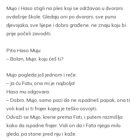
Link
Mujo i Haso stigli na ples koji se održavao u dvorani
ovdašnje škole. Gledaju oni po dvorani, sve puno
djevojaka, sve lijepe i dobro građene, ne znaju koju bi
prije počeli zavoditi.
Pita Haso Muju:
– Bolan, Mujo, koju ćeš ti?
Mujo pogleda još jednom i reče:
– Ja ću Fatu, ona mi je najbolja!
Haso mu odgovara:
– Dobro, Mujo, samo pazi da ne ispadneš papak, ona ti
voli kad si ti frajer kojeg je teško osvojiti.
Odvaži se Mujo, krene prema Fati, i putem razmišlja
kako da ispadne frajer. Vidi on da i Fata njega milo
gleda, pa stane pred nju i kaže: