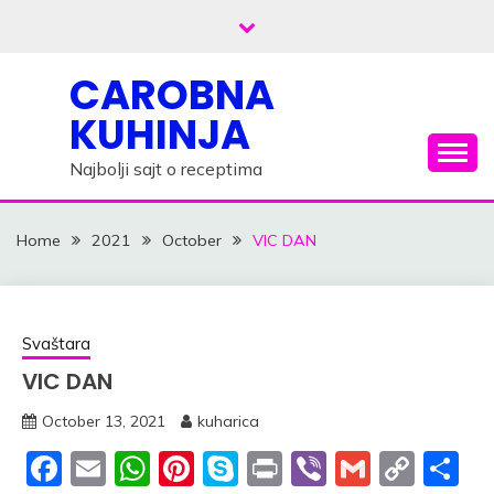
Skip
to
content
CAROBNA
KUHINJA
Najbolji sajt o receptima
Home
2021
October
VIC DAN
Svaštara
VIC DAN
October 13, 2021
kuharica
Facebook
Email
WhatsApp
Pinterest
Skype
Print
Viber
Gmail
Cop
S