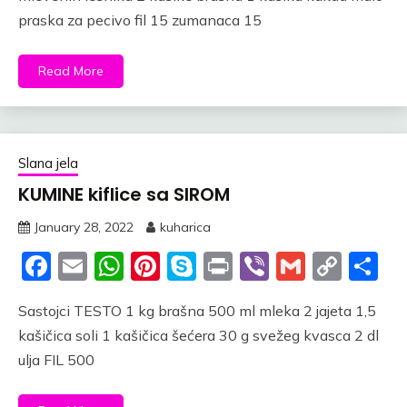
praska za pecivo fil 15 zumanaca 15
Read More
Slana jela
KUMINE kiflice sa SIROM
January 28, 2022
kuharica
Facebook
Email
WhatsApp
Pinterest
Skype
Print
Viber
Gmail
Cop
S
Link
Sastojci TESTO 1 kg brašna 500 ml mleka 2 jajeta 1,5
kašičica soli 1 kašičica šećera 30 g svežeg kvasca 2 dl
ulja FIL 500