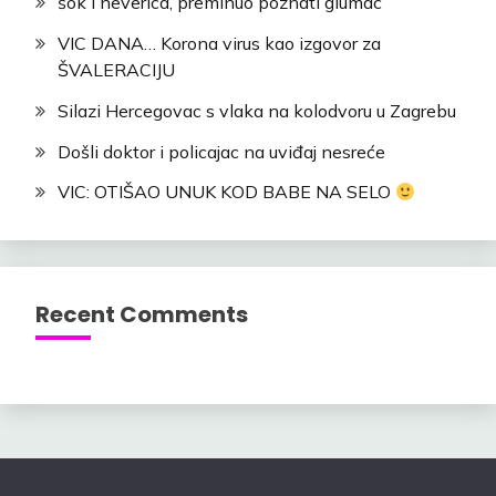
šok i neverica, preminuo poznati glumac
VIC DANA… Korona virus kao izgovor za
ŠVALERACIJU
Silazi Hercegovac s vlaka na kolodvoru u Zagrebu
Došli doktor i policajac na uviđaj nesreće
VIC: OTIŠAO UNUK KOD BABE NA SELO
Recent Comments