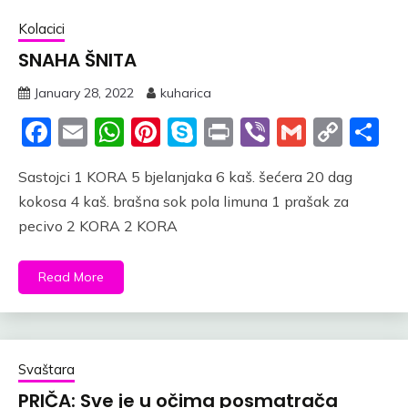
Kolacici
SNAHA ŠNITA
January 28, 2022
kuharica
Facebook
Email
WhatsApp
Pinterest
Skype
Print
Viber
Gmail
Cop
S
Link
Sastojci 1 KORA 5 bjelanjaka 6 kaš. šećera 20 dag
kokosa 4 kaš. brašna sok pola limuna 1 prašak za
pecivo 2 KORA 2 KORA
Read More
Svaštara
PRIČA: Sve je u očima posmatrača