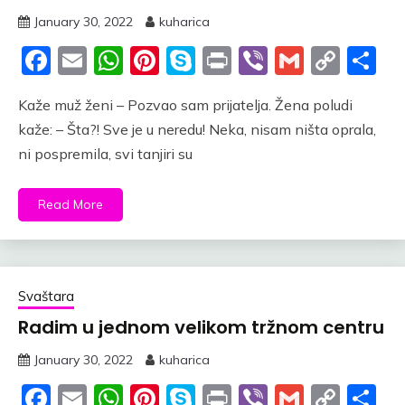
January 30, 2022
kuharica
Facebook
Email
WhatsApp
Pinterest
Skype
Print
Viber
Gmail
Cop
S
Link
Kaže muž ženi – Pozvao sam prijatelja. Žena poludi
kaže: – Šta?! Sve je u neredu! Neka, nisam ništa oprala,
ni pospremila, svi tanjiri su
Read More
Svaštara
Radim u jednom velikom tržnom centru
January 30, 2022
kuharica
Facebook
Email
WhatsApp
Pinterest
Skype
Print
Viber
Gmail
Cop
S