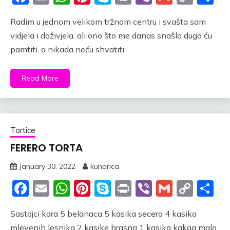
Link
Radim u jednom velikom tržnom centru i svašta sam
vidjela i doživjela, ali ono što me danas snašlo dugo ću
pamtiti, a nikada neću shvatiti
Read More
Tortice
FERERO TORTA
January 30, 2022
kuharica
Facebook
Email
WhatsApp
Pinterest
Skype
Print
Viber
Gmail
Cop
S
Link
Sastojci kora 5 belanaca 5 kasika secera 4 kasika
mlevenih lesnika 2 kasike brasna 1 kasika kakaa malo