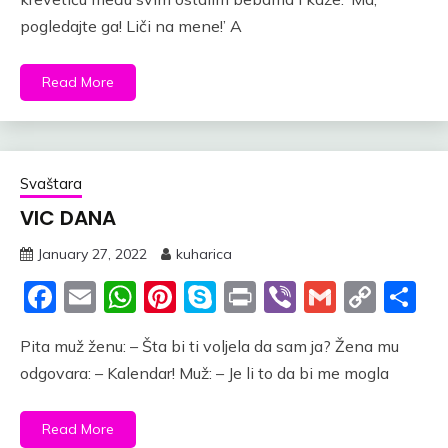
pogledajte ga! Liči na mene!’ A
Read More
Svaštara
VIC DANA
January 27, 2022
kuharica
Facebook
Email
WhatsApp
Pinterest
Skype
Print
Viber
Gmail
Cop
S
Link
Pita muž ženu: – Šta bi ti voljela da sam ja? Žena mu
odgovara: – Kalendar! Muž: – Je li to da bi me mogla
Read More