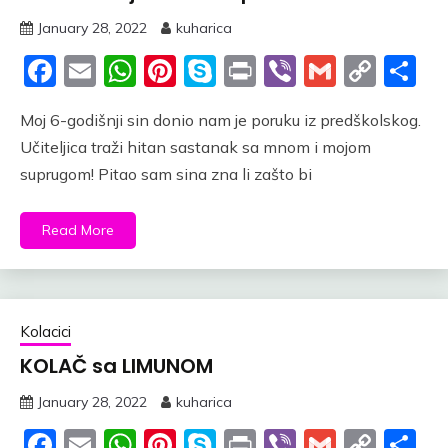
January 28, 2022
kuharica
Facebook
Email
WhatsApp
Pinterest
Skype
Print
Viber
Gmail
Cop
S
Link
Moj 6-godišnji sin donio nam je poruku iz predškolskog.
Učiteljica traži hitan sastanak sa mnom i mojom
suprugom! Pitao sam sina zna li zašto bi
Read More
Kolacici
KOLAČ sa LIMUNOM
January 28, 2022
kuharica
Facebook
Email
WhatsApp
Pinterest
Skype
Print
Viber
Gmail
Cop
S