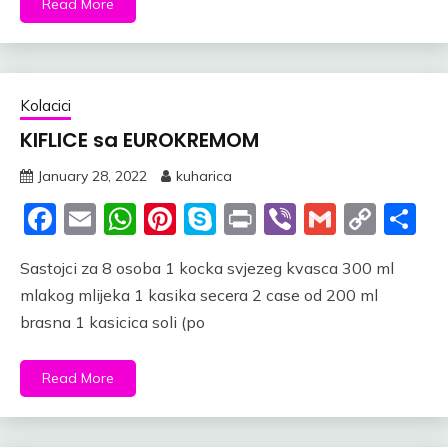
Read More
Kolacici
KIFLICE sa EUROKREMOM
January 28, 2022
kuharica
Facebook
Email
WhatsApp
Pinterest
Skype
Print
Viber
Gmail
Cop
S
Link
Sastojci za 8 osoba 1 kocka svjezeg kvasca 300 ml
mlakog mlijeka 1 kasika secera 2 case od 200 ml
brasna 1 kasicica soli (po
Read More