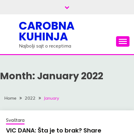
Skip
to
content
CAROBNA
KUHINJA
Najbolji sajt o receptima
Month: January 2022
Home
2022
January
Svaštara
VIC DANA: Šta je to brak? Share