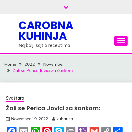
Skip
to
content
CAROBNA
KUHINJA
Najbolji sajt o receptima
Home
2022
November
Žali se Perica Jovici za šankom:
Svaštara
Žali se Perica Jovici za šankom:
November 19, 2022
kuharica
Facebook
Email
WhatsApp
Pinterest
Skype
Print
Viber
Gmail
Cop
S