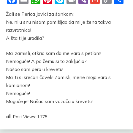
Link
Žali se Perica Jovici za šankom:
Ne, ni u snu nisam pomišljao da mi je žena takva
razvratnica!
A šta ti je uradila?
Ma, zamisli, otkrio sam da me vara s petlom!
Nemoguće! A po čemu si to zaključio?
Našao sam pero u krevetu!
Ma, ti si srećan čovek! Zamisli, mene moja vara s
kamionom!
Nemoguće!
Moguće je! Našao sam vozača u krevetu!
Post Views:
1,775