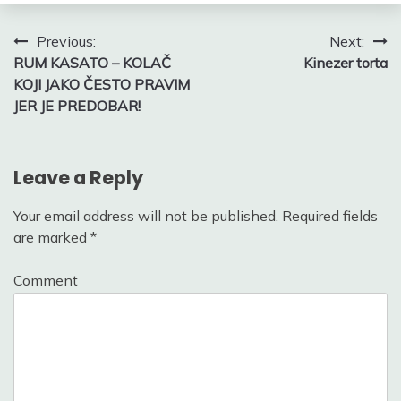
Post
Previous:
Next:
RUM KASATO – KOLAČ
Kinezer torta
navigation
KOJI JAKO ČESTO PRAVIM
JER JE PREDOBAR!
Leave a Reply
Your email address will not be published.
Required fields
are marked
*
Comment