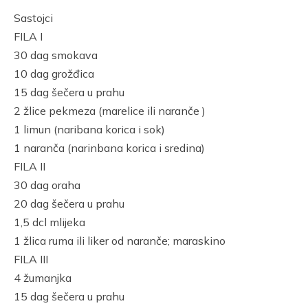
Link
Sastojci
FILA I
30 dag smokava
10 dag grožđica
15 dag šečera u prahu
2 žlice pekmeza (marelice ili naranče )
1 limun (naribana korica i sok)
1 naranča (narinbana korica i sredina)
FILA II
30 dag oraha
20 dag šečera u prahu
1,5 dcl mlijeka
1 žlica ruma ili liker od naranče; maraskino
FILA III
4 žumanjka
15 dag šečera u prahu