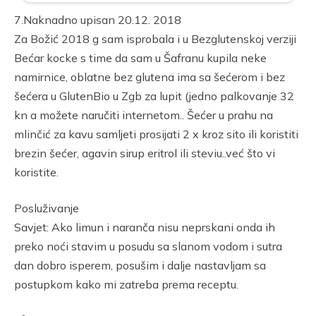
7.Naknadno upisan 20.12. 2018
Za Božić 2018 g sam isprobala i u Bezglutenskoj verziji
Bećar kocke s time da sam u Šafranu kupila neke
namirnice, oblatne bez glutena ima sa šećerom i bez
šećera u GlutenBio u Zgb za lupit (jedno palkovanje 32
kn a možete naručiti internetom.. Šećer u prahu na
mlinčić za kavu samljeti prosijati 2 x kroz sito ili koristiti
brezin šećer, agavin sirup eritrol ili steviu..već što vi
koristite.
Posluživanje
Savjet: Ako limun i naranča nisu neprskani onda ih
preko noći stavim u posudu sa slanom vodom i sutra
dan dobro isperem, posušim i dalje nastavljam sa
postupkom kako mi zatreba prema receptu.