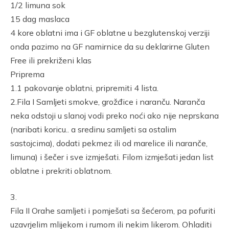
1/2 limuna sok
15 dag maslaca
4 kore oblatni ima i GF oblatne u bezglutenskoj verziji
onda pazimo na GF namirnice da su deklarirne Gluten
Free ili prekriženi klas
Priprema
1.1 pakovanje oblatni, pripremiti 4 lista.
2.Fila I Samljeti smokve, grožđice i naranču. Naranča
neka odstoji u slanoj vodi preko noći ako nije neprskana
(naribati koricu.. a sredinu samljeti sa ostalim
sastojcima), dodati pekmez ili od marelice ili naranče,
limuna) i šečer i sve izmješati. Filom izmješati jedan list
oblatne i prekriti oblatnom.
3.
Fila II Orahe samljeti i pomješati sa šećerom, pa pofuriti
uzavrjelim mlijekom i rumom ili nekim likerom. Ohladiti