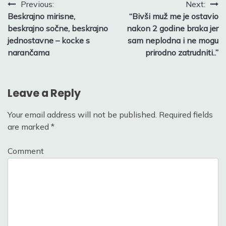
Post
Previous:
Next:
Beskrajno mirisne,
“Bivši muž me je ostavio
navigation
beskrajno sočne, beskrajno
nakon 2 godine braka jer
jednostavne – kocke s
sam neplodna i ne mogu
narančama
prirodno zatrudniti..”
Leave a Reply
Your email address will not be published.
Required fields
are marked
*
Comment