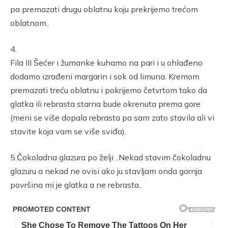
pa premazati drugu oblatnu koju prekrijemo trećom
oblatnom..
4.
Fila III Šećer i žumanke kuhamo na pari i u ohlađeno
dodamo izrađeni margarin i sok od limuna. Kremom
premazati treću oblatnu i pokrijemo četvrtom tako da
glatka ili rebrasta starna bude okrenuta prema gore
(meni se više dopala rebrasta pa sam zato stavila ali vi
stavite koja vam se više sviđa).
5.Čokoladna glazura po želji ..Nekad stavim čokoladnu
glazuru a nekad ne ovisi ako ju stavljam onda gornja
površina mi je glatka a ne rebrasta..