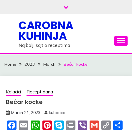
Skip
to
content
CAROBNA
KUHINJA
Najbolji sajt o receptima
Home
2023
March
Bećar kocke
Kolacici
Recept dana
Bećar kocke
March 21, 2023
kuharica
Facebook
Email
WhatsApp
Pinterest
Skype
Print
Viber
Gmail
Cop
S