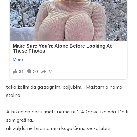
tako želim da ga zagrlim, poljubim… Maštam o nama
stalno.
A nikad ga neću imati, nema ni 1% šanse izgleda. Da li
sam grešna…
ali valjda ne biramo mi u koga ćemo se zaljubiti.