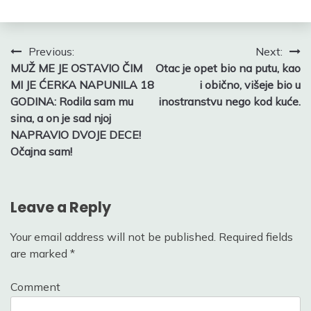
Post
Previous:
Next:
MUŽ ME JE OSTAVIO ČIM
Otac je opet bio na putu, kao
navigation
MI JE ĆERKA NAPUNILA 18
i obično, višeje bio u
GODINA: Rodila sam mu
inostranstvu nego kod kuće.
sina, a on je sad njoj
NAPRAVIO DVOJE DECE!
Očajna sam!
Leave a Reply
Your email address will not be published.
Required fields
are marked
*
Comment