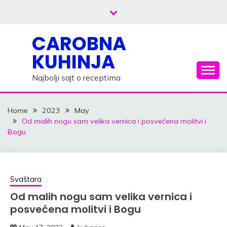
Skip
to
content
CAROBNA
KUHINJA
Najbolji sajt o receptima
Home
2023
May
Od malih nogu sam velika vernica i posvećena molitvi i
Bogu
Svaštara
Od malih nogu sam velika vernica i
posvećena molitvi i Bogu