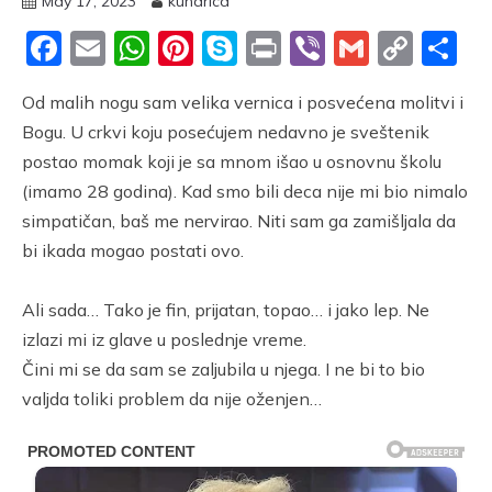
May 17, 2023
kuharica
Facebook
Email
WhatsApp
Pinterest
Skype
Print
Viber
Gmail
Cop
S
Link
Od malih nogu sam velika vernica i posvećena molitvi i
Bogu. U crkvi koju posećujem nedavno je sveštenik
postao momak koji je sa mnom išao u osnovnu školu
(imamo 28 godina). Kad smo bili deca nije mi bio nimalo
simpatičan, baš me nervirao. Niti sam ga zamišljala da
bi ikada mogao postati ovo.
Ali sada… Tako je fin, prijatan, topao… i jako lep. Ne
izlazi mi iz glave u poslednje vreme.
Čini mi se da sam se zaljubila u njega. I ne bi to bio
valjda toliki problem da nije oženjen…