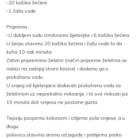
-20 kašika šećera
-1 čaša vode
Priprema :
-U dubljem sudu izmiksamo bjelanjke i 6 kašika šećera.
U šerpu stavimo 20 kašika šećera i čašu vode to da
kuha 10-tak minuta.
Zatim pripremimo želatin (način pripreme želatina se
nalazi na zadnjoj strani kesice) i dodamo ga u
prokuhanu vodu.
U snijeg od bjelanjaca dodavati prokuhanu vodu sa
želatinom uz neprekidno miksanje, i to sve miksati jos
15 minuta dok smjesa ne postane gusta.
Tepsiju pospemo kokosom i izlijemo pola smjese, a u
drugu
polovicu stavimo aromu od jagode i prelijemo preko