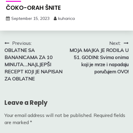
ČOKO-ORAH ŠNITE
September 15, 2023
kuharica
Post
Previous:
Next:
OBLATNE SA
MOJA MAJKA JE RODILA U
navigation
BANANICAMA ZA 10
51. GODINI: Svima onima
MINUTA….NAJLJEPŠI
koji je mrze i napadaju
RECEPT KOJI JE NAPISAN
poručujem OVO!
ZA OBLATNE
Leave a Reply
Your email address will not be published.
Required fields
are marked
*