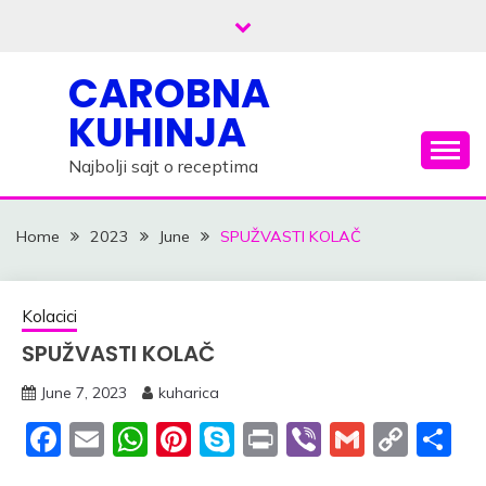
Skip
to
content
CAROBNA
KUHINJA
Najbolji sajt o receptima
Home
2023
June
SPUŽVASTI KOLAČ
Kolacici
SPUŽVASTI KOLAČ
June 7, 2023
kuharica
Facebook
Email
WhatsApp
Pinterest
Skype
Print
Viber
Gmail
Cop
S
Link