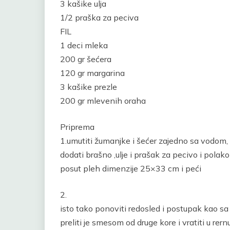
3 kašike ulja
1/2 praška za peciva
FIL
1 deci mleka
200 gr šećera
120 gr margarina
3 kašike prezle
200 gr mlevenih oraha
Priprema
1.umutiti žumanjke i šećer zajedno sa vodom,
dodati brašno ,ulje i prašak za pecivo i pola
posut pleh dimenzije 25×33 cm i peći
2.
isto tako ponoviti redosled i postupak kao s
preliti je smesom od druge kore i vratiti u rern