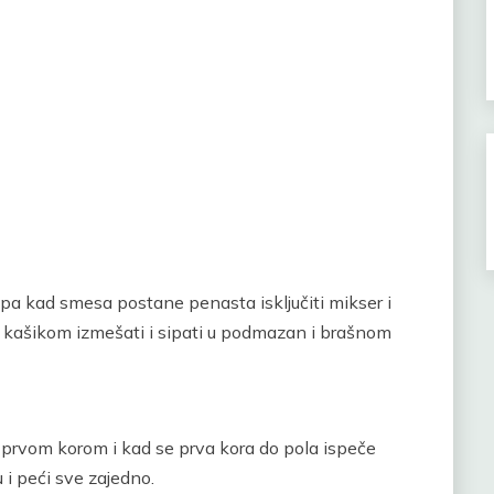
 pa kad smesa postane penasta isključiti mikser i
ko kašikom izmešati i sipati u podmazan i brašnom
a prvom korom i kad se prva kora do pola ispeče
u i peći sve zajedno.