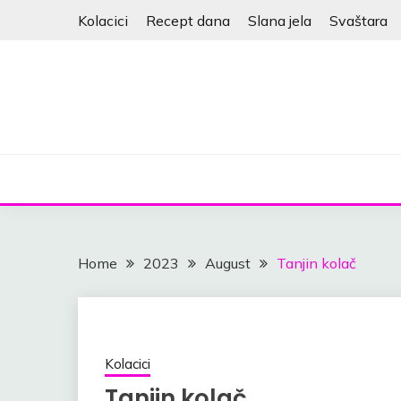
Skip
Kolacici
Recept dana
Slana jela
Svaštara
to
content
Home
2023
August
Tanjin kolač
Kolacici
Tanjin kolač