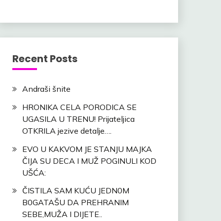
Recent Posts
Andraši šnite
HRONIKA CELA PORODICA SE
UGASILA U TRENU! Prijateljica
OTKRILA jezive detalje….
EVO U KAKVOM JE STANJU MAJKA
ČIJA SU DECA I MUŽ POGINULI KOD
UŠĆA:
ČISTILA SAM KUĆU JEDN0M
B0GATAŠU DA PREHRANIM
SEBE,MUŽA I DIJETE..