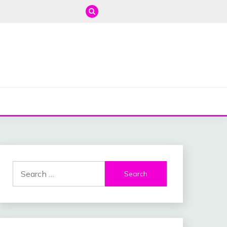
Search
for: