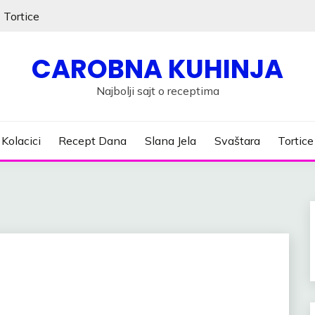
Tortice
CAROBNA KUHINJA
Najbolji sajt o receptima
Kolacici
Recept Dana
Slana Jela
Svaštara
Tortice