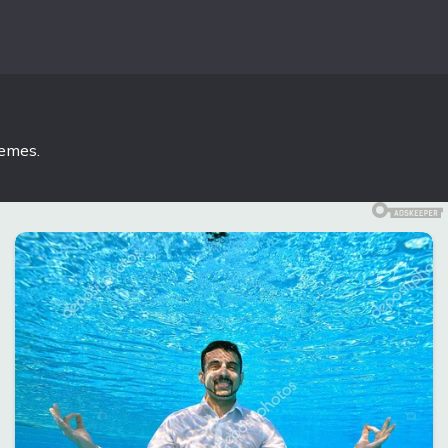
hemes
.