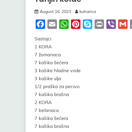
August 16, 2023
kuharica
Facebook
Email
WhatsApp
Pinterest
Skype
Print
Vib
Sastojci
1 KORA
7 žumanaca
7 kašika šećera
3 kašike hladne vode
3 kašike ulja
1/2 praška za pecivo
7 kašika brašna
2 KORA
7 belanaca
7 kašika šećera
7 kašika brašna