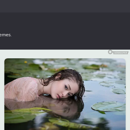
hemes
.