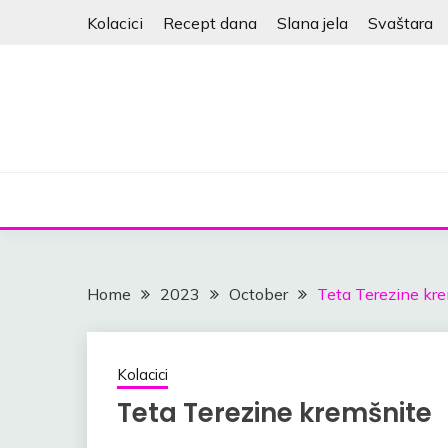
Skip
Kolacici
Recept dana
Slana jela
Svaštara
to
content
Home
2023
October
Teta Terezine kr
Kolacici
Teta Terezine kremšnite