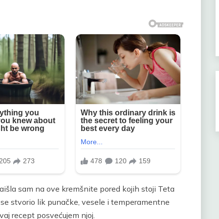
naišla sam na ove kremšnite pored kojih stoji Teta
a se stvorio lik punačke, vesele i temperamentne
vaj recept posvećujem njoj.