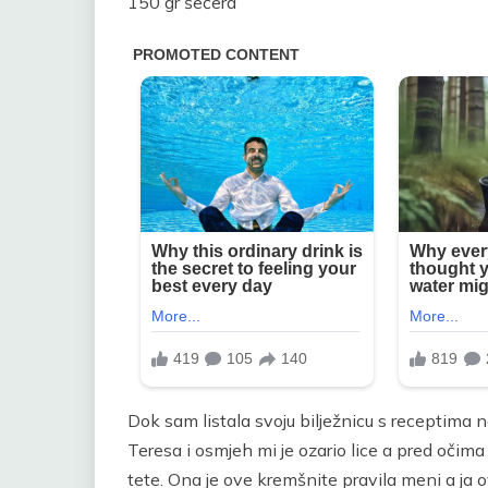
150 gr šećera
Dok sam listala svoju bilježnicu s receptima 
Teresa i osmjeh mi je ozario lice a pred očim
tete. Ona je ove kremšnite pravila meni a ja o