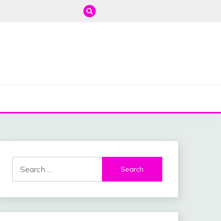
Search
for: