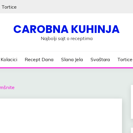
Tortice
CAROBNA KUHINJA
Najbolji sajt o receptima
Kolacici
Recept Dana
Slana Jela
Svaštara
Tortice
emšnite