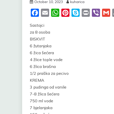
October 10, 2023
kuharica
Facebook
Email
WhatsApp
Pinterest
Skype
Print
Vib
Sastojci
za 8 osoba
BISKVIT
6 žutanjaka
6 žica šećera
4 žlice tople vode
6 žlica brašna
1/2 praška za pecivo
KREMA
3 pudinga od vanile
7-8 žlica šećera
750 ml vode
7 bjelanjaka