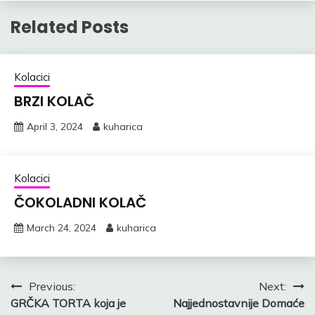
Related Posts
Kolacici
BRZI KOLAČ
April 3, 2024
kuharica
Kolacici
ČOKOLADNI KOLAČ
March 24, 2024
kuharica
Post
Previous:
Next:
GRČKA TORTA koja je
Najjednostavnije Domaće
navigation