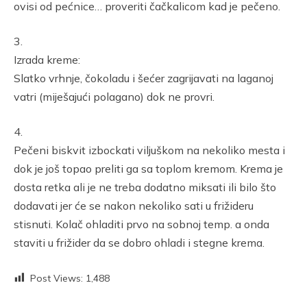
ovisi od pećnice… proveriti čačkalicom kad je pečeno.
3.
Izrada kreme:
Slatko vrhnje, čokoladu i šećer zagrijavati na laganoj
vatri (miješajući polagano) dok ne provri.
4.
Pečeni biskvit izbockati viljuškom na nekoliko mesta i
dok je još topao preliti ga sa toplom kremom. Krema je
dosta retka ali je ne treba dodatno miksati ili bilo što
dodavati jer će se nakon nekoliko sati u frižideru
stisnuti. Kolač ohladiti prvo na sobnoj temp. a onda
staviti u frižider da se dobro ohladi i stegne krema.
Post Views:
1,488