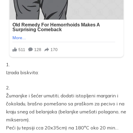
1.
Izrada biskvita:
2.
Žumanjke i šećer umutiti, dodati istopljeni margarin i
čokoladu, brašno pomešano sa praškom za pecivo i na
kraju sneg od belanjaka (belanjke umešati polagano, ne
mikserom).
Peći (u tepsiji cca 20x35cm) na 180°C oko 20 min…