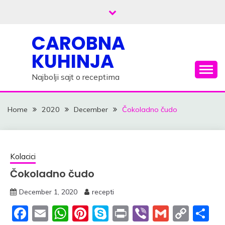
Skip
to
content
CAROBNA
KUHINJA
Najbolji sajt o receptima
Home
2020
December
Čokoladno čudo
Kolacici
Čokoladno čudo
December 1, 2020
recepti
Facebook
Email
WhatsApp
Pinterest
Skype
Print
Viber
Gmail
Cop
S