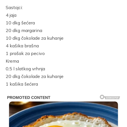
Link
Sastojci:
4 jaja
10 dkg šećera
20 dkg margarina
10 dkg čokolade za kuhanje
4 kašika brašna
1 prašak za pecivo
Krema
0,5 l slatkog vrhnja
20 dkg čokolade za kuhanje
1 kašika šećera