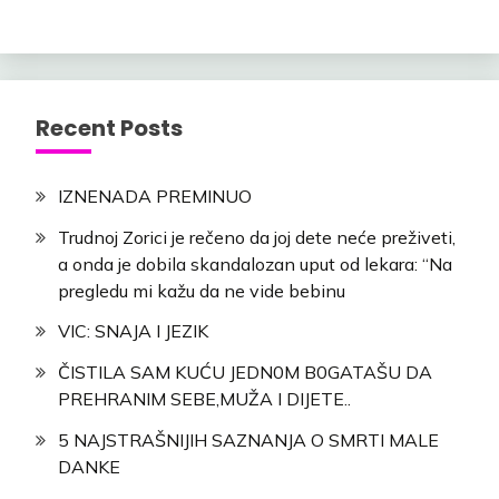
Recent Posts
IZNENADA PREMINUO
Trudnoj Zorici je rečeno da joj dete neće preživeti,
a onda je dobila skandalozan uput od lekara: “Na
pregledu mi kažu da ne vide bebinu
VIC: SNAJA I JEZIK
ČISTILA SAM KUĆU JEDN0M B0GATAŠU DA
PREHRANIM SEBE,MUŽA I DIJETE..
5 NAJSTRAŠNIJIH SAZNANJA O SMRTI MALE
DANKE