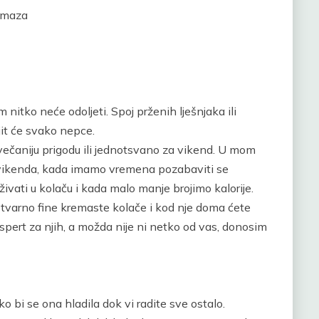
namaza
nitko neće odoljeti. Spoj prženih lješnjaka ili
jit će svako nepce.
svečaniju prigodu ili jednotsvano za vikend. U mom
e vikenda, kada imamo vremena pozabaviti se
ivati u kolaču i kada malo manje brojimo kalorije.
stvarno fine kremaste kolače i kod nje doma ćete
kspert za njih, a možda nije ni netko od vas, donosim
o bi se ona hladila dok vi radite sve ostalo.