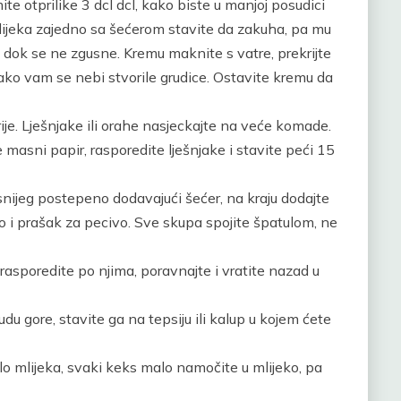
te otprilike 3 dcl dcl, kako biste u manjoj posudici
lijeka zajedno sa šećerom stavite da zakuha, pa mu
 dok se ne zgusne. Kremu maknite s vatre, prekrijte
ako vam se nebi stvorile grudice. Ostavite kremu da
rije. Lješnjake ili orahe nasjeckajte na veće komade.
 masni papir, rasporedite lješnjake i stavite peći 15
 snijeg postepeno dodavajući šećer, na kraju dodajte
o i prašak za pecivo. Sve skupa spojite špatulom, ne
 rasporedite po njima, poravnajte i vratite nazad u
du gore, stavite ga na tepsiju ili kalup u kojem ćete
malo mlijeka, svaki keks malo namočite u mlijeko, pa