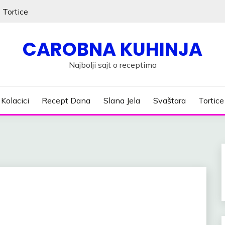
Tortice
CAROBNA KUHINJA
Najbolji sajt o receptima
Kolacici
Recept Dana
Slana Jela
Svaštara
Tortice