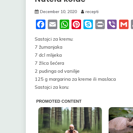
December 10, 2020
recepti
Facebook
Email
WhatsApp
Pinterest
Skype
Print
Vib
Sastojci za kremu:
7 žumanjaka
7 dcl mlijeka
7 žlica šećera
2 pudinga od vanilije
125 g margarina za kreme ili maslaca
Sastojci za koru: