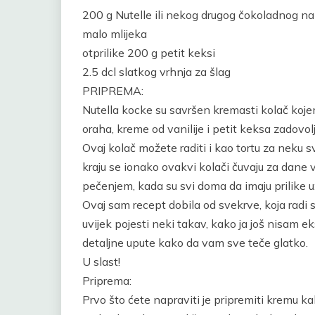
200 g Nutelle ili nekog drugog čokoladnog 
malo mlijeka
otprilike 200 g petit keksi
2.5 dcl slatkog vrhnja za šlag
PRIPREMA:
Nutella kocke su savršen kremasti kolač kojem 
oraha, kreme od vanilije i petit keksa zadovol
Ovaj kolač možete raditi i kao tortu za neku 
kraju se ionako ovakvi kolači čuvaju za dan
pečenjem, kada su svi doma da imaju prilike už
Ovaj sam recept dobila od svekrve, koja radi 
uvijek pojesti neki takav, kako ja još nisam e
detaljne upute kako da vam sve teče glatko.
U slast!
Priprema:
Prvo što ćete napraviti je pripremiti kremu kak