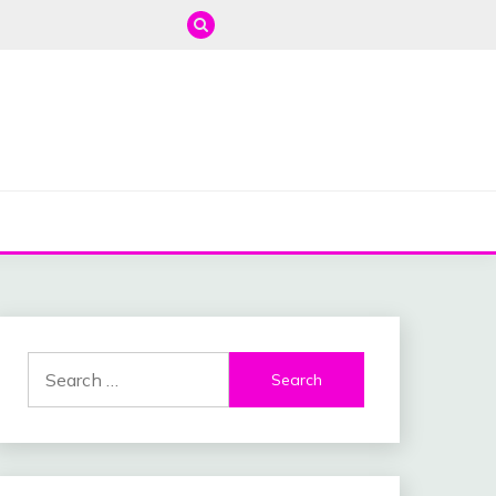
Search
for: