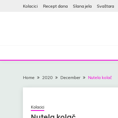
Skip
Kolacici
Recept dana
Slana jela
Svaštara
to
content
Home
2020
December
Nutela kolač
Kolacici
Nutela kolač