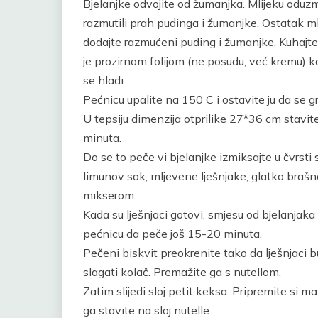
Bjelanjke odvojite od žumanjka. Mlijeku oduzmi
razmutili prah pudinga i žumanjke. Ostatak m
dodajte razmućeni puding i žumanjke. Kuhajte
je prozirnom folijom (ne posudu, već kremu) k
se hladi.
Pećnicu upalite na 150 C i ostavite ju da se g
U tepsiju dimenzija otprilike 27*36 cm stavite
minuta.
Do se to peče vi bjelanjke izmiksajte u čvrsti
limunov sok, mljevene lješnjake, glatko brašn
mikserom.
Kada su lješnjaci gotovi, smjesu od bjelanjaka
pećnicu da peče još 15-20 minuta.
Pečeni biskvit preokrenite tako da lješnjaci bu
slagati kolač. Premažite ga s nutellom.
Zatim slijedi sloj petit keksa. Pripremite si 
ga stavite na sloj nutelle.