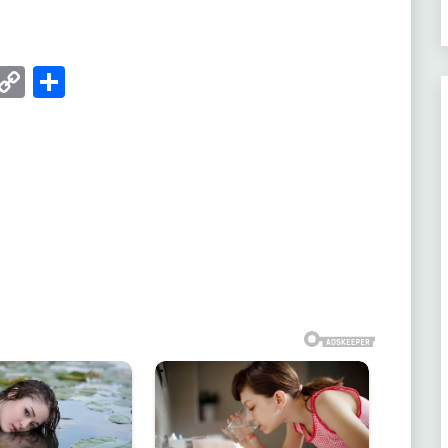
er
Gmail
Copy
Share
Link