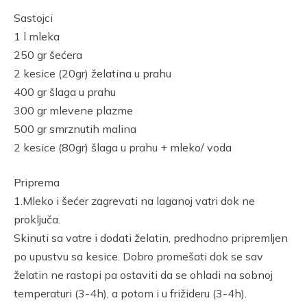
Link
Sastojci
1 l mleka
250 gr šećera
2 kesice (20gr) želatina u prahu
400 gr šlaga u prahu
300 gr mlevene plazme
500 gr smrznutih malina
2 kesice (80gr) šlaga u prahu + mleko/ voda
Priprema
1.Mleko i šećer zagrevati na laganoj vatri dok ne
proključa.
Skinuti sa vatre i dodati želatin, predhodno pripremljen
po upustvu sa kesice. Dobro promešati dok se sav
želatin ne rastopi pa ostaviti da se ohladi na sobnoj
temperaturi (3-4h), a potom i u frižideru (3-4h).