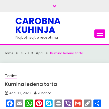
Skip
to
content
CAROBNA
KUHINJA
Najbolji sajt o receptima
Home
2023
April
Kumina ledena torta
Tortice
Kumina ledena torta
April 11, 2023
kuharica
Facebook
Email
WhatsApp
Pinterest
Skype
Print
Viber
Gmail
Cop
S