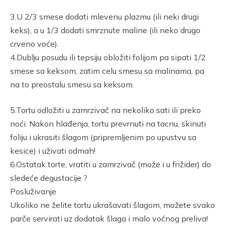
3.U 2/3 smese dodati mlevenu plazmu (ili neki drugi
keks), a u 1/3 dodati smrznute maline (ili neko drugo
crveno voće).
4.Dublju posudu ili tepsiju obložiti folijom pa sipati 1/2
smese sa keksom, zatim celu smesu sa malinama, pa
na to preostalu smesu sa keksom.
5.Tortu odložiti u zamrzivač na nekoliko sati ili preko
noći. Nakon hlađenja, tortu prevrnuti na tacnu, skinuti
foliju i ukrasiti šlagom (pripremljenim po upustvu sa
kesice) i uživati odmah!
6.Ostatak torte, vratiti u zamrzivač (može i u frižider) do
sledeće degustacije ?
Posluživanje
Ukoliko ne želite tortu ukrašavati šlagom, možete svako
parče servirati uz dodatak šlaga i malo voćnog preliva!