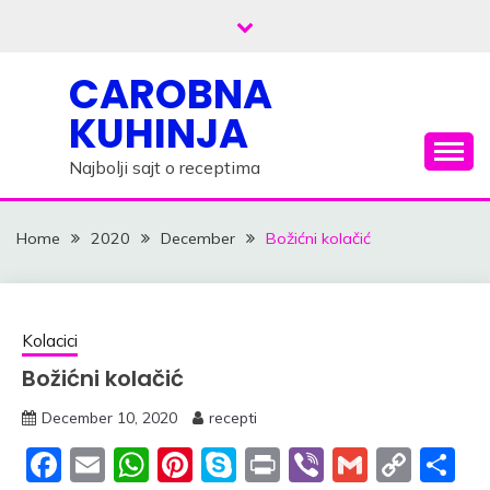
Skip
to
content
CAROBNA
KUHINJA
Najbolji sajt o receptima
Home
2020
December
Božićni kolačić
Kolacici
Božićni kolačić
December 10, 2020
recepti
Facebook
Email
WhatsApp
Pinterest
Skype
Print
Viber
Gmail
Cop
S