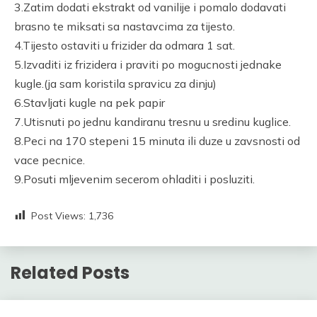
3.Zatim dodati ekstrakt od vanilije i pomalo dodavati
brasno te miksati sa nastavcima za tijesto.
4.Tijesto ostaviti u frizider da odmara 1 sat.
5.Izvaditi iz frizidera i praviti po mogucnosti jednake
kugle.(ja sam koristila spravicu za dinju)
6.Stavljati kugle na pek papir
7.Utisnuti po jednu kandiranu tresnu u sredinu kuglice.
8.Peci na 170 stepeni 15 minuta ili duze u zavsnosti od
vace pecnice.
9.Posuti mljevenim secerom ohladiti i posluziti.
Post Views:
1,736
Related Posts