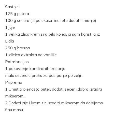
Link
Sastojci
125 g putera
100 g secera (ili po ukusu, mozete dodati i manje)
1 jaje
1 velika zlica krem sira bilo kojeg, ja sam koristila iz
Lidla
250 g brasna
1 zlicica extrakta od vanilije
Potrebno jos
1 pakovanje kandiranih tresanja
malo secera u prahu za posipanje po zelji..
Priprema
1.Umutiti pjenasto puter, dodati secer i dobro izraditi
mikserom…
2.Dodati jaje i krem sir, izraditi mikserom da dobijemo
finu masu.